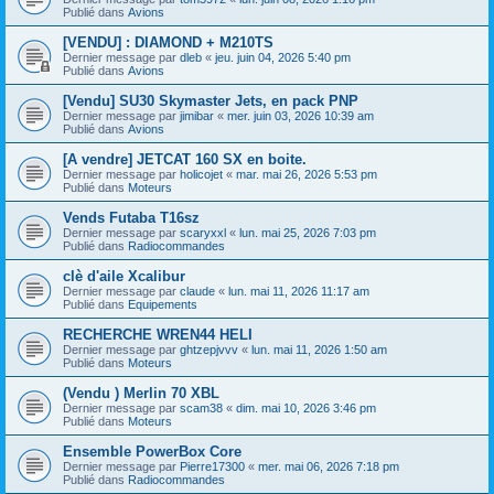
Publié dans
Avions
[VENDU] : DIAMOND + M210TS
Dernier message par
dleb
«
jeu. juin 04, 2026 5:40 pm
Publié dans
Avions
[Vendu] SU30 Skymaster Jets, en pack PNP
Dernier message par
jimibar
«
mer. juin 03, 2026 10:39 am
Publié dans
Avions
[A vendre] JETCAT 160 SX en boite.
Dernier message par
holicojet
«
mar. mai 26, 2026 5:53 pm
Publié dans
Moteurs
Vends Futaba T16sz
Dernier message par
scaryxxl
«
lun. mai 25, 2026 7:03 pm
Publié dans
Radiocommandes
clè d'aile Xcalibur
Dernier message par
claude
«
lun. mai 11, 2026 11:17 am
Publié dans
Equipements
RECHERCHE WREN44 HELI
Dernier message par
ghtzepjvvv
«
lun. mai 11, 2026 1:50 am
Publié dans
Moteurs
(Vendu ) Merlin 70 XBL
Dernier message par
scam38
«
dim. mai 10, 2026 3:46 pm
Publié dans
Moteurs
Ensemble PowerBox Core
Dernier message par
Pierre17300
«
mer. mai 06, 2026 7:18 pm
Publié dans
Radiocommandes