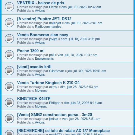
VENTRIX - baisse de prix
Dernier message par
Pierre
«
dim. juil. 19, 2026 10:32 am
Publié dans
Avions
[A vendre] Pupitre JETI DS12
Dernier message par
holicojet
«
dim. juil. 19, 2026 8:01 am
Publié dans
Radiocommandes
Vends Boomeran elan navy
Dernier message par
javijet
«
sam. juil. 18, 2026 3:05 pm
Publié dans
Avions
Poche 1800 ml
Dernier message par
phil
«
ven. juil. 10, 2026 10:47 am
Publié dans
Equipements
[vend] avantis krill
Dernier message par
Clior3max
«
jeu. juil. 09, 2026 10:41 am
Publié dans
Avions
Vends Turbine Kingtech K 210 G4
Dernier message par
extra
«
dim. juin 28, 2026 5:53 pm
Publié dans
Moteurs
KINGTECH K45TP
Dernier message par
Philippe
«
dim. juin 28, 2026 9:14 am
Publié dans
Moteurs
[Vente] SMB2 construction perso - 3m20
Dernier message par
jimibar
«
ven. juin 26, 2026 8:51 am
Publié dans
Avions
[RECHERCHE] cellule de rafale AD 1/7 Monoplace
Dernier message par
tom5972
«
lun. juin 08, 2026 1:16 pm