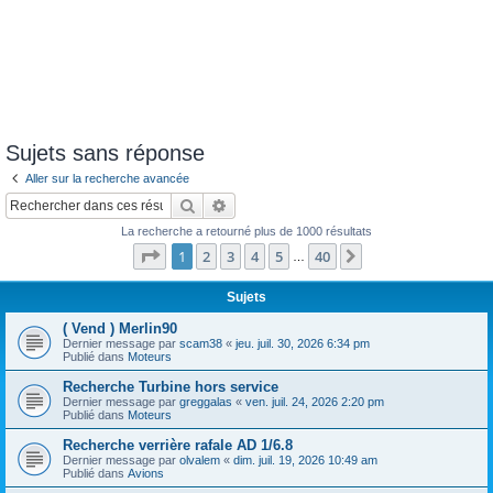
Sujets sans réponse
Aller sur la recherche avancée
Rechercher
Recherche avancée
La recherche a retourné plus de 1000 résultats
Page
1
sur
40
1
2
3
4
5
40
Suivant
…
Sujets
( Vend ) Merlin90
Dernier message par
scam38
«
jeu. juil. 30, 2026 6:34 pm
Publié dans
Moteurs
Recherche Turbine hors service
Dernier message par
greggalas
«
ven. juil. 24, 2026 2:20 pm
Publié dans
Moteurs
Recherche verrière rafale AD 1/6.8
Dernier message par
olvalem
«
dim. juil. 19, 2026 10:49 am
Publié dans
Avions