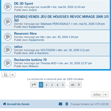
DE-3D Sport
Dernier message par
scam38
«
lun. mai 04, 2026 11:54 am
Publié dans
Avions
[VENDU] VENDS JEU DE HOUSSES REVOC MIRAGE 2000 1/5
AD
Dernier message par
Stéphane PERUSSAULT
«
ven. mai 01, 2026 3:28 pm
Publié dans
Equipements
Reservoir fibre
Dernier message par
lolo
«
jeu. avr. 30, 2026 1:04 pm
Publié dans
Equipements
velox
Dernier message par
VOLTIGE59
«
dim. avr. 26, 2026 2:11 pm
Publié dans
Jets à réacteurs
Recherche turbine 70
Dernier message par
Thomas ADD
«
lun. avr. 20, 2026 12:37 pm
Publié dans
Moteurs
La recherche a retourné plus de 1000 résultats
Page
1
sur
40
1
2
3
4
5
40
Suivant
…
Aller
Accueil du forum
Fuseau horaire sur
UTC+02:00