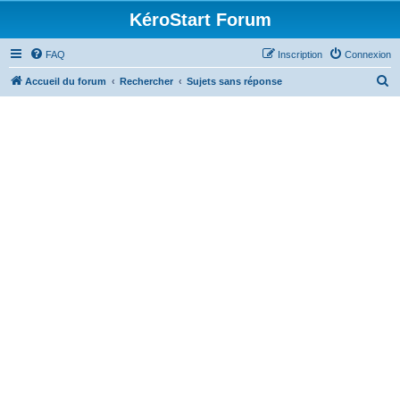
KéroStart Forum
FAQ
Inscription
Connexion
R
Accueil du forum
Rechercher
Sujets sans réponse
e
c
h
e
r
c
h
e
r