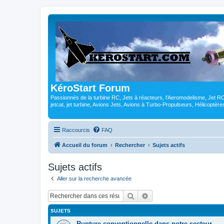
KéroStart Forum
Passionnés de la turbine RC, Jets à réacteurs, l'Aeromodelisme, Jet 
jetcat, jet turbine, Avions Jets, Avions à Turbo-Propulseurs, Hélicoptè
Raccourcis
FAQ
Accueil du forum
Rechercher
Sujets actifs
Sujets actifs
Aller sur la recherche avancée
Rechercher
Recherche avancée
SUJETS
Rupture conventionnelle dans notre secteur