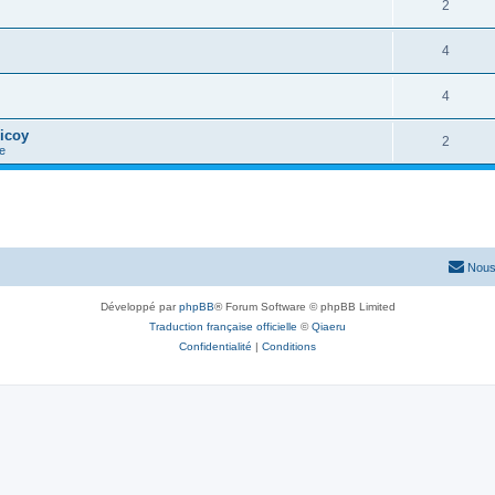
2
4
4
icoy
2
e
Nous
Développé par
phpBB
® Forum Software © phpBB Limited
Traduction française officielle
©
Qiaeru
Confidentialité
|
Conditions