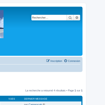
Rechercher
Recherche avancé
Inscription
Connexion
La recherche a retourné 4 résultats • Page
1
sur
1
VUES
DERNIER MESSAGE
par
Camarocab