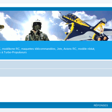
RC, modélisme RC, maquettes télécommandées, Jets, Avions RC, modèle réduit,
res à Turbo-Propulseurs
RÉPONSES