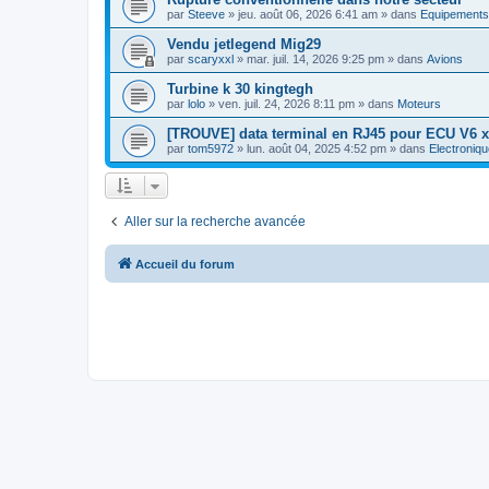
par
Steeve
»
jeu. août 06, 2026 6:41 am
» dans
Equipements
Vendu jetlegend Mig29
par
scaryxxl
»
mar. juil. 14, 2026 9:25 pm
» dans
Avions
Turbine k 30 kingtegh
par
lolo
»
ven. juil. 24, 2026 8:11 pm
» dans
Moteurs
[TROUVE] data terminal en RJ45 pour ECU V6 x
par
tom5972
»
lun. août 04, 2025 4:52 pm
» dans
Electroniqu
Aller sur la recherche avancée
Accueil du forum