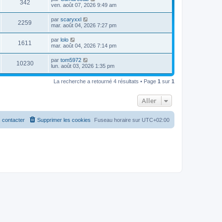
342
ven. août 07, 2026 9:49 am
par
scaryxxl
2259
mar. août 04, 2026 7:27 pm
par
lolo
1611
mar. août 04, 2026 7:14 pm
par
tom5972
10230
lun. août 03, 2026 1:35 pm
La recherche a retourné 4 résultats • Page
1
sur
1
Aller
 contacter
Supprimer les cookies
Fuseau horaire sur
UTC+02:00