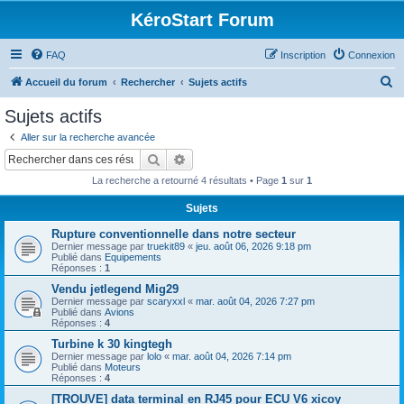
KéroStart Forum
FAQ
Inscription
Connexion
R
Accueil du forum
Rechercher
Sujets actifs
e
Sujets actifs
c
Aller sur la recherche avancée
h
Rechercher
Recherche avancée
e
La recherche a retourné 4 résultats • Page
1
sur
1
r
Sujets
c
Rupture conventionnelle dans notre secteur
h
Dernier message par
truekit89
«
jeu. août 06, 2026 9:18 pm
e
Publié dans
Equipements
Réponses :
1
r
Vendu jetlegend Mig29
Dernier message par
scaryxxl
«
mar. août 04, 2026 7:27 pm
Publié dans
Avions
Réponses :
4
Turbine k 30 kingtegh
Dernier message par
lolo
«
mar. août 04, 2026 7:14 pm
Publié dans
Moteurs
Réponses :
4
[TROUVE] data terminal en RJ45 pour ECU V6 xicoy