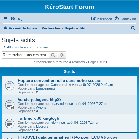
KéroStart Forum
FAQ
Inscription
Connexion
R
Accueil du forum
Rechercher
Sujets actifs
e
Sujets actifs
c
Aller sur la recherche avancée
h
Rechercher
Recherche avancée
e
La recherche a retourné 4 résultats • Page
1
sur
1
r
Sujets
c
Rupture conventionnelle dans notre secteur
h
Dernier message par
Camarocab
«
ven. août 07, 2026 9:49 am
e
Publié dans
Equipements
Réponses :
2
r
Vendu jetlegend Mig29
Dernier message par
scaryxxl
«
mar. août 04, 2026 7:27 pm
Publié dans
Avions
Réponses :
4
Turbine k 30 kingtegh
Dernier message par
lolo
«
mar. août 04, 2026 7:14 pm
Publié dans
Moteurs
Réponses :
4
[TROUVE] data terminal en RJ45 pour ECU V6 xicoy