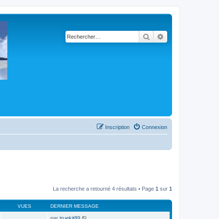
Rechercher
Recherche avancé
Inscription
Connexion
La recherche a retourné 4 résultats • Page
1
sur
1
VUES
DERNIER MESSAGE
par
truekit89