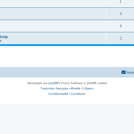
1
4
4
icoy
2
e
Nous
Développé par
phpBB
® Forum Software © phpBB Limited
Traduction française officielle
©
Qiaeru
Confidentialité
|
Conditions