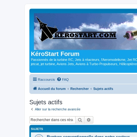
KéroStart Forum
Passionnés de la turbine RC, Jets à réacteurs, l'Aeromodelisme, Jet 
jetcat, jet turbine, Avions Jets, Avions à Turbo-Propulseurs, Hélicoptè
Raccourcis
FAQ
Accueil du forum
Rechercher
Sujets actifs
Sujets actifs
Aller sur la recherche avancée
Rechercher
Recherche avancée
SUJETS
Rupture conventionnelle dans notre secteur