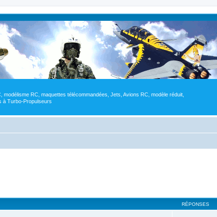
RC, modélisme RC, maquettes télécommandées, Jets, Avions RC, modèle réduit,
res à Turbo-Propulseurs
RÉPONSES