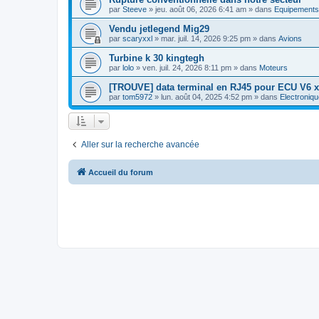
par
Steeve
»
jeu. août 06, 2026 6:41 am
» dans
Equipements
Vendu jetlegend Mig29
par
scaryxxl
»
mar. juil. 14, 2026 9:25 pm
» dans
Avions
Turbine k 30 kingtegh
par
lolo
»
ven. juil. 24, 2026 8:11 pm
» dans
Moteurs
[TROUVE] data terminal en RJ45 pour ECU V6 x
par
tom5972
»
lun. août 04, 2025 4:52 pm
» dans
Electroniqu
Aller sur la recherche avancée
Accueil du forum