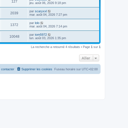
127
jeu. août 06, 2026 9:18 pm
par
scaryxxl
2039
mar. août 04, 2026 7:27 pm
par
lolo
1372
mar. août 04, 2026 7:14 pm
par
tom5972
10048
lun. août 03, 2026 1:35 pm
La recherche a retourné 4 résultats • Page
1
sur
1
Aller
 contacter
Supprimer les cookies
Fuseau horaire sur
UTC+02:00