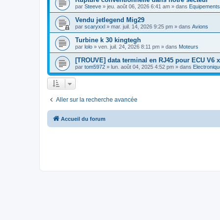
par
Steeve
»
jeu. août 06, 2026 6:41 am
» dans
Equipements
Vendu jetlegend Mig29
par
scaryxxl
»
mar. juil. 14, 2026 9:25 pm
» dans
Avions
Turbine k 30 kingtegh
par
lolo
»
ven. juil. 24, 2026 8:11 pm
» dans
Moteurs
[TROUVE] data terminal en RJ45 pour ECU V6 x
par
tom5972
»
lun. août 04, 2025 4:52 pm
» dans
Electroniqu
Aller sur la recherche avancée
Accueil du forum