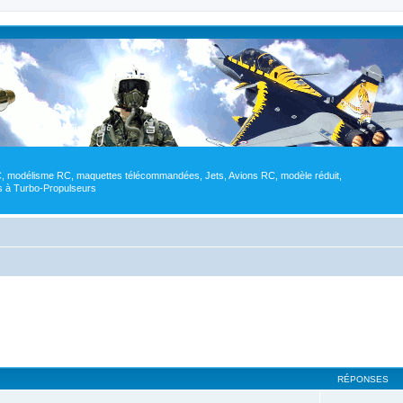
RC, modélisme RC, maquettes télécommandées, Jets, Avions RC, modèle réduit,
res à Turbo-Propulseurs
RÉPONSES