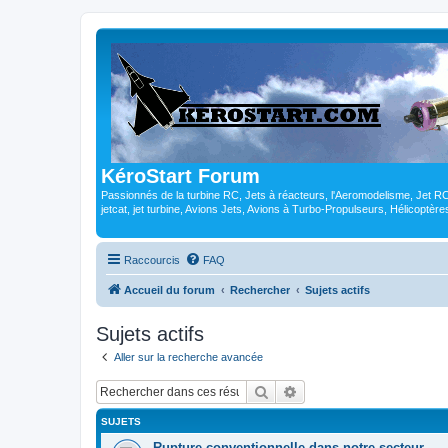
KéroStart Forum
Passionnés de la turbine RC, Jets à réacteurs, l'Aeromodelisme, Jet 
jetcat, jet turbine, Avions Jets, Avions à Turbo-Propulseurs, Hélicoptè
Raccourcis
FAQ
Accueil du forum
Rechercher
Sujets actifs
Sujets actifs
Aller sur la recherche avancée
Rechercher
Recherche avancée
SUJETS
Rupture conventionnelle dans notre secteur