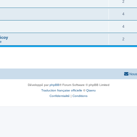
2
4
4
icoy
2
e
Nous
Développé par
phpBB
® Forum Software © phpBB Limited
Traduction française officielle
©
Qiaeru
Confidentialité
|
Conditions