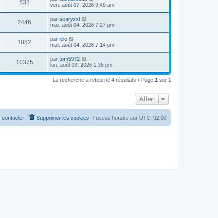
532
ven. août 07, 2026 9:49 am
par
scaryxxl
2446
mar. août 04, 2026 7:27 pm
par
lolo
1852
mar. août 04, 2026 7:14 pm
par
tom5972
10375
lun. août 03, 2026 1:35 pm
La recherche a retourné 4 résultats • Page
1
sur
1
Aller
 contacter
Supprimer les cookies
Fuseau horaire sur
UTC+02:00