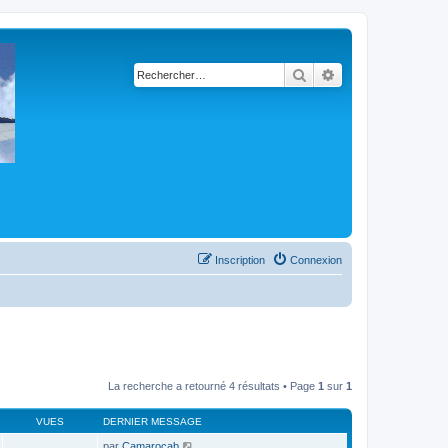
Rechercher
Recherche avancé
Inscription
Connexion
La recherche a retourné 4 résultats • Page
1
sur
1
VUES
DERNIER MESSAGE
par
Camarocab