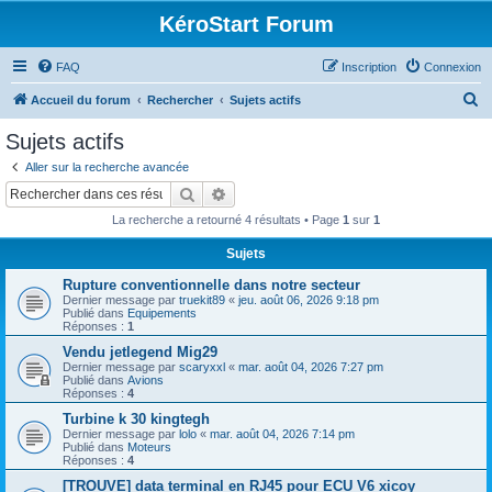
KéroStart Forum
FAQ
Inscription
Connexion
R
Accueil du forum
Rechercher
Sujets actifs
e
Sujets actifs
c
Aller sur la recherche avancée
h
Rechercher
Recherche avancée
e
La recherche a retourné 4 résultats • Page
1
sur
1
r
Sujets
c
Rupture conventionnelle dans notre secteur
h
Dernier message par
truekit89
«
jeu. août 06, 2026 9:18 pm
e
Publié dans
Equipements
Réponses :
1
r
Vendu jetlegend Mig29
Dernier message par
scaryxxl
«
mar. août 04, 2026 7:27 pm
Publié dans
Avions
Réponses :
4
Turbine k 30 kingtegh
Dernier message par
lolo
«
mar. août 04, 2026 7:14 pm
Publié dans
Moteurs
Réponses :
4
[TROUVE] data terminal en RJ45 pour ECU V6 xicoy