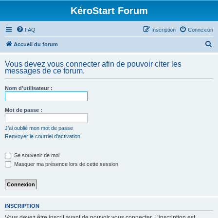
KéroStart Forum
FAQ
Inscription
Connexion
R
Accueil du forum
e
Vous devez vous connecter afin de pouvoir citer les
c
messages de ce forum.
h
Nom d’utilisateur :
e
r
Mot de passe :
c
h
J’ai oublié mon mot de passe
Renvoyer le courriel d’activation
e
r
Se souvenir de moi
Masquer ma présence lors de cette session
INSCRIPTION
Vous devez être inscrit avant de pouvoir vous connecter. L’inscription est