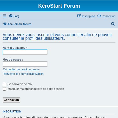
KéroStart Forum
FAQ
Inscription
Connexion
R
Accueil du forum
e
Vous devez vous inscrire et vous connecter afin de pouvoir
c
consulter le profil des utilisateurs.
h
Nom d’utilisateur :
e
r
Mot de passe :
c
h
J’ai oublié mon mot de passe
Renvoyer le courriel d’activation
e
r
Se souvenir de moi
Masquer ma présence lors de cette session
INSCRIPTION
Vous devez être inscrit avant de pouvoir vous connecter. L’inscription est