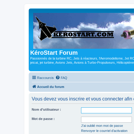
KéroStart Forum
Passionnés de la turbine RC, Jets à réacteurs, l'Aeromodelisme, Jet 
jetcat, jet turbine, Avions Jets, Avions à Turbo-Propulseurs, Hélicoptè
Raccourcis
FAQ
Accueil du forum
Vous devez vous inscrire et vous connecter afin de
Nom d’utilisateur :
Mot de passe :
J’ai oublié mon mot de passe
Renvoyer le courriel d’activation