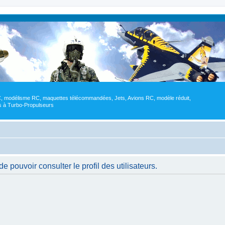
RC, modélisme RC, maquettes télécommandées, Jets, Avions RC, modèle réduit,
res à Turbo-Propulseurs
 pouvoir consulter le profil des utilisateurs.