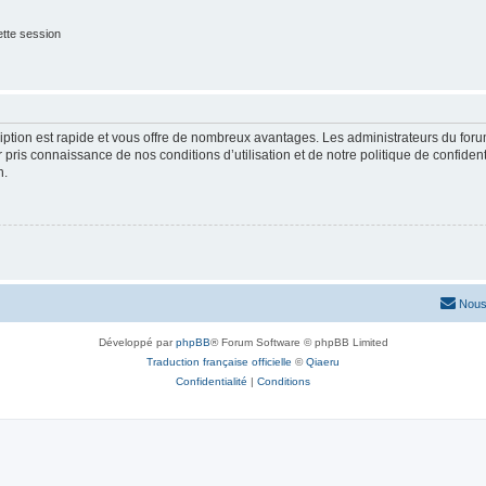
tte session
cription est rapide et vous offre de nombreux avantages. Les administrateurs du fo
ir pris connaissance de nos conditions d’utilisation et de notre politique de confide
n.
Nous
Développé par
phpBB
® Forum Software © phpBB Limited
Traduction française officielle
©
Qiaeru
Confidentialité
|
Conditions