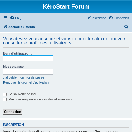
KéroStart Forum
FAQ
Inscription
Connexion
R
Accueil du forum
e
Vous devez vous inscrire et vous connecter afin de pouvoir
c
consulter le profil des utilisateurs.
h
Nom d’utilisateur :
e
r
Mot de passe :
c
h
J’ai oublié mon mot de passe
Renvoyer le courriel d’activation
e
r
Se souvenir de moi
Masquer ma présence lors de cette session
INSCRIPTION
Vous devez être inscrit avant de pouvoir vous connecter. L’inscription est