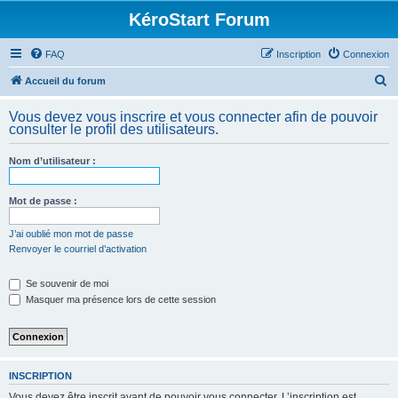
KéroStart Forum
FAQ
Inscription
Connexion
R
Accueil du forum
e
Vous devez vous inscrire et vous connecter afin de pouvoir
c
consulter le profil des utilisateurs.
h
Nom d’utilisateur :
e
r
Mot de passe :
c
h
J’ai oublié mon mot de passe
Renvoyer le courriel d’activation
e
r
Se souvenir de moi
Masquer ma présence lors de cette session
INSCRIPTION
Vous devez être inscrit avant de pouvoir vous connecter. L’inscription est