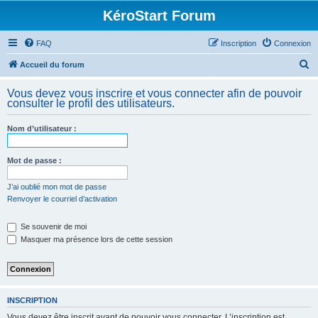
KéroStart Forum
FAQ
Inscription
Connexion
R
Accueil du forum
e
Vous devez vous inscrire et vous connecter afin de pouvoir
c
consulter le profil des utilisateurs.
h
Nom d’utilisateur :
e
r
Mot de passe :
c
h
J’ai oublié mon mot de passe
Renvoyer le courriel d’activation
e
r
Se souvenir de moi
Masquer ma présence lors de cette session
INSCRIPTION
Vous devez être inscrit avant de pouvoir vous connecter. L’inscription est