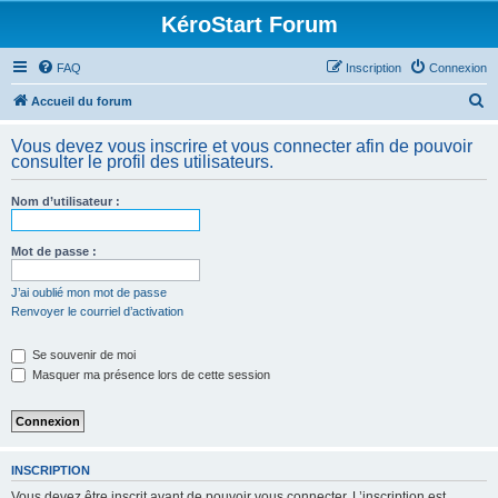
KéroStart Forum
FAQ
Inscription
Connexion
R
Accueil du forum
e
Vous devez vous inscrire et vous connecter afin de pouvoir
c
consulter le profil des utilisateurs.
h
Nom d’utilisateur :
e
r
Mot de passe :
c
h
J’ai oublié mon mot de passe
Renvoyer le courriel d’activation
e
r
Se souvenir de moi
Masquer ma présence lors de cette session
INSCRIPTION
Vous devez être inscrit avant de pouvoir vous connecter. L’inscription est