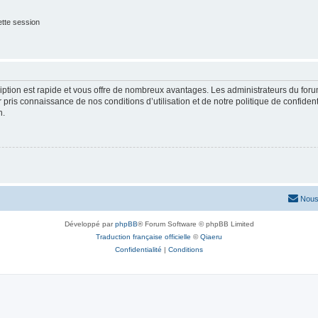
tte session
cription est rapide et vous offre de nombreux avantages. Les administrateurs du fo
ir pris connaissance de nos conditions d’utilisation et de notre politique de confide
n.
Nous
Développé par
phpBB
® Forum Software © phpBB Limited
Traduction française officielle
©
Qiaeru
Confidentialité
|
Conditions