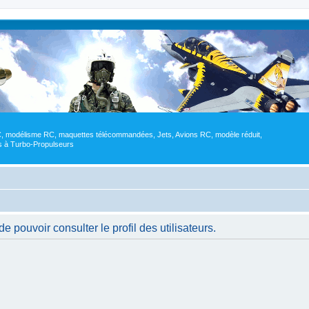
RC, modélisme RC, maquettes télécommandées, Jets, Avions RC, modèle réduit,
res à Turbo-Propulseurs
 pouvoir consulter le profil des utilisateurs.