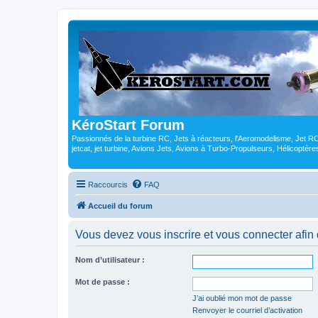
KéroStart Forum
Passionnés de la turbine RC, Jets à réacteurs, l'Aeromodelisme, Jet 
jetcat, jet turbine, Avions Jets, Avions à Turbo-Propulseurs, Hélicoptè
Raccourcis
FAQ
Accueil du forum
Vous devez vous inscrire et vous connecter afin de
Nom d’utilisateur :
Mot de passe :
J’ai oublié mon mot de passe
Renvoyer le courriel d’activation