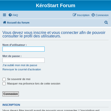
KéroStart Forum
FAQ
Inscription
Connexion
R
Accueil du forum
e
Vous devez vous inscrire et vous connecter afin de pouvoir
c
consulter le profil des utilisateurs.
h
Nom d’utilisateur :
e
r
Mot de passe :
c
h
J’ai oublié mon mot de passe
Renvoyer le courriel d’activation
e
r
Se souvenir de moi
Masquer ma présence lors de cette session
INSCRIPTION
Vous devez être inscrit avant de pouvoir vous connecter. L’inscription est