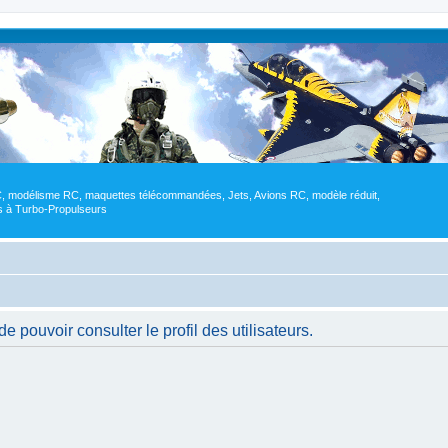
RC, modélisme RC, maquettes télécommandées, Jets, Avions RC, modèle réduit,
res à Turbo-Propulseurs
 pouvoir consulter le profil des utilisateurs.