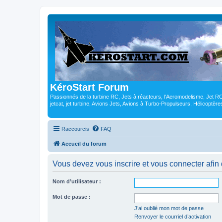
KéroStart Forum
Passionnés de la turbine RC, Jets à réacteurs, l'Aeromodelisme, Jet 
jetcat, jet turbine, Avions Jets, Avions à Turbo-Propulseurs, Hélicoptè
Raccourcis
FAQ
Accueil du forum
Vous devez vous inscrire et vous connecter afin de
Nom d’utilisateur :
Mot de passe :
J’ai oublié mon mot de passe
Renvoyer le courriel d’activation