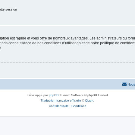
tte session
cription est rapide et vous offre de nombreux avantages. Les administrateurs du fo
ir pris connaissance de nos conditions d’utilisation et de notre politique de confide
n.
Nous
Développé par
phpBB
® Forum Software © phpBB Limited
Traduction française officielle
©
Qiaeru
Confidentialité
|
Conditions