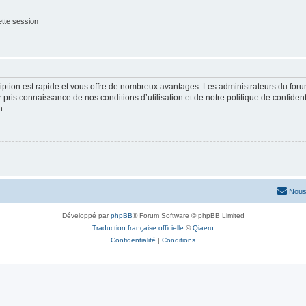
tte session
cription est rapide et vous offre de nombreux avantages. Les administrateurs du fo
ir pris connaissance de nos conditions d’utilisation et de notre politique de confide
n.
Nous
Développé par
phpBB
® Forum Software © phpBB Limited
Traduction française officielle
©
Qiaeru
Confidentialité
|
Conditions