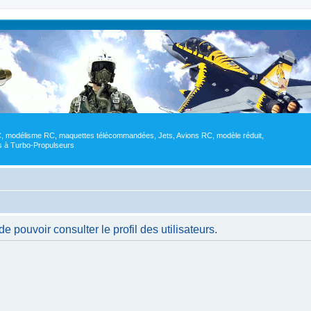
RC, modélisme RC, maquettes télécommandées, Jets, Avions RC, modèle réduit,
res à Turbo-Propulseurs
 pouvoir consulter le profil des utilisateurs.