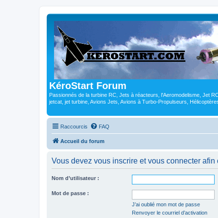
KéroStart Forum
Passionnés de la turbine RC, Jets à réacteurs, l'Aeromodelisme, Jet 
jetcat, jet turbine, Avions Jets, Avions à Turbo-Propulseurs, Hélicoptè
Raccourcis
FAQ
Accueil du forum
Vous devez vous inscrire et vous connecter afin de
Nom d’utilisateur :
Mot de passe :
J’ai oublié mon mot de passe
Renvoyer le courriel d’activation