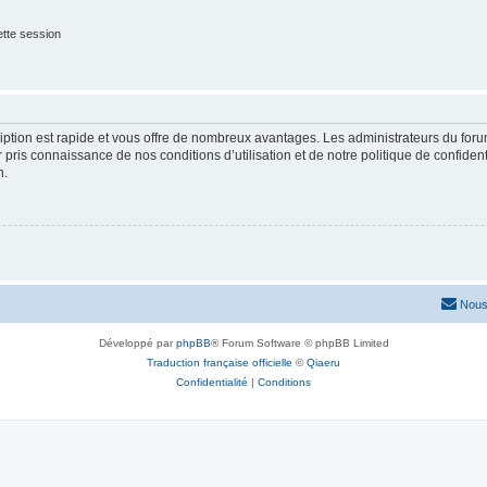
tte session
cription est rapide et vous offre de nombreux avantages. Les administrateurs du fo
ir pris connaissance de nos conditions d’utilisation et de notre politique de confide
n.
Nous
Développé par
phpBB
® Forum Software © phpBB Limited
Traduction française officielle
©
Qiaeru
Confidentialité
|
Conditions