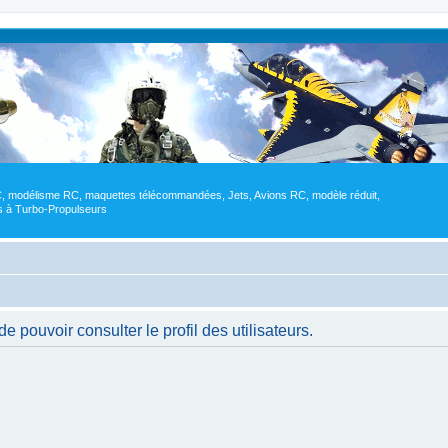
RC, modélisme RC, maquettes télécommandées, Jets, Avions RC, modèle réduit,
res à Turbo-Propulseurs
 pouvoir consulter le profil des utilisateurs.