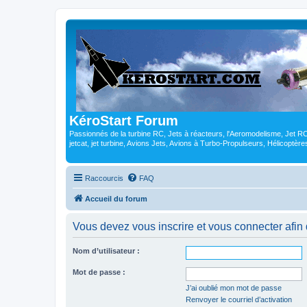
KéroStart Forum
Passionnés de la turbine RC, Jets à réacteurs, l'Aeromodelisme, Jet 
jetcat, jet turbine, Avions Jets, Avions à Turbo-Propulseurs, Hélicoptè
Raccourcis
FAQ
Accueil du forum
Vous devez vous inscrire et vous connecter afin de
Nom d’utilisateur :
Mot de passe :
J’ai oublié mon mot de passe
Renvoyer le courriel d’activation