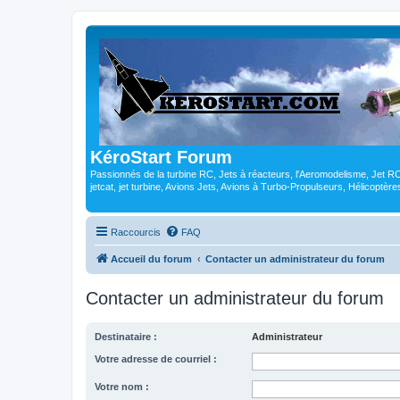
KéroStart Forum
Passionnés de la turbine RC, Jets à réacteurs, l'Aeromodelisme, Jet 
jetcat, jet turbine, Avions Jets, Avions à Turbo-Propulseurs, Hélicoptè
Raccourcis
FAQ
Accueil du forum
Contacter un administrateur du forum
Contacter un administrateur du forum
Destinataire :
Administrateur
Votre adresse de courriel :
Votre nom :