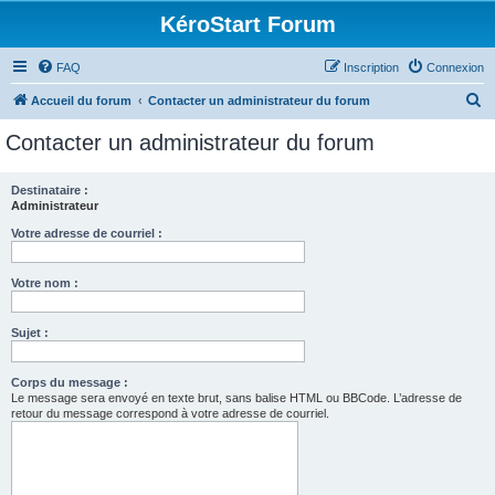
KéroStart Forum
FAQ
Inscription
Connexion
R
Accueil du forum
Contacter un administrateur du forum
e
Contacter un administrateur du forum
c
h
Destinataire :
Administrateur
e
r
Votre adresse de courriel :
c
Votre nom :
h
e
Sujet :
r
Corps du message :
Le message sera envoyé en texte brut, sans balise HTML ou BBCode. L’adresse de
retour du message correspond à votre adresse de courriel.