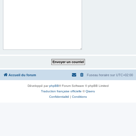
Accueil du forum
Fuseau horaire sur
UTC+02:00
Développé par
phpBB
® Forum Software © phpBB Limited
Traduction française officielle
©
Qiaeru
Confidentialité
|
Conditions