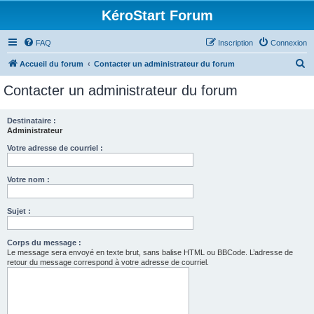
KéroStart Forum
FAQ
Inscription
Connexion
R
Accueil du forum
Contacter un administrateur du forum
e
Contacter un administrateur du forum
c
h
Destinataire :
Administrateur
e
r
Votre adresse de courriel :
c
Votre nom :
h
e
Sujet :
r
Corps du message :
Le message sera envoyé en texte brut, sans balise HTML ou BBCode. L’adresse de
retour du message correspond à votre adresse de courriel.