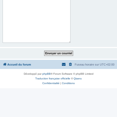
Accueil du forum
Fuseau horaire sur
UTC+02:00
Développé par
phpBB
® Forum Software © phpBB Limited
Traduction française officielle
©
Qiaeru
Confidentialité
|
Conditions