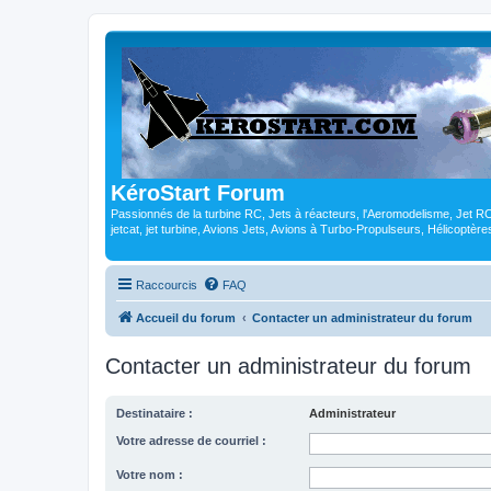
KéroStart Forum
Passionnés de la turbine RC, Jets à réacteurs, l'Aeromodelisme, Jet 
jetcat, jet turbine, Avions Jets, Avions à Turbo-Propulseurs, Hélicoptè
Raccourcis
FAQ
Accueil du forum
Contacter un administrateur du forum
Contacter un administrateur du forum
Destinataire :
Administrateur
Votre adresse de courriel :
Votre nom :