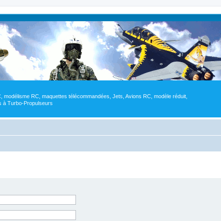
RC, modélisme RC, maquettes télécommandées, Jets, Avions RC, modèle réduit,
res à Turbo-Propulseurs