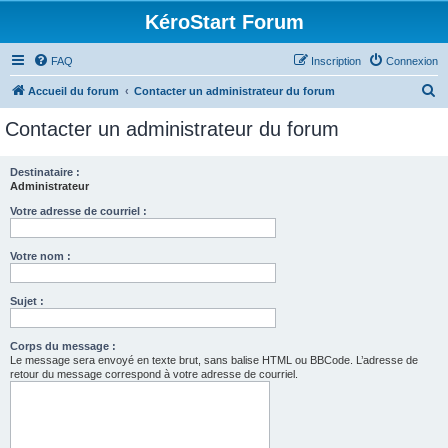
KéroStart Forum
FAQ
Inscription
Connexion
R
Accueil du forum
Contacter un administrateur du forum
e
Contacter un administrateur du forum
c
h
Destinataire :
Administrateur
e
r
Votre adresse de courriel :
c
Votre nom :
h
e
Sujet :
r
Corps du message :
Le message sera envoyé en texte brut, sans balise HTML ou BBCode. L’adresse de
retour du message correspond à votre adresse de courriel.