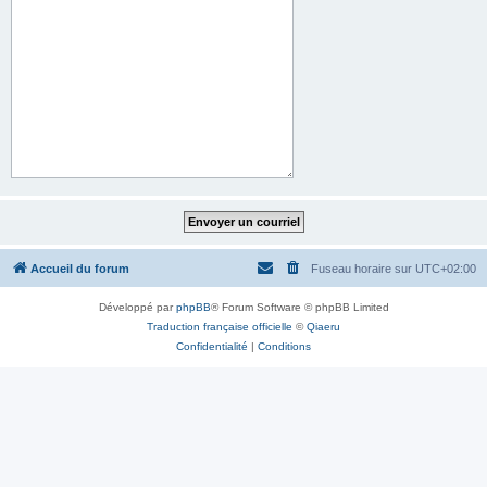
Accueil du forum
Fuseau horaire sur
UTC+02:00
Développé par
phpBB
® Forum Software © phpBB Limited
Traduction française officielle
©
Qiaeru
Confidentialité
|
Conditions