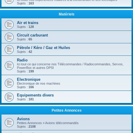
Sujets :
163
Matériels
Air et trains
Sujets :
128
Circuit carburant
Sujets :
65
Pétrole / Kéro / Gaz et Huiles
Sujets :
42
Radio
Ici tout ce qui concerne nos Télécommandes / Radiocommandes, Servos,
PowerBox et autres DPSI
Sujets :
199
Electronique
Électronique de nos machines
Sujets :
166
Equipements divers
Sujets :
181
Petites Annonces
Avions
Petites Annonces » Avions télécommandés
Sujets :
2108