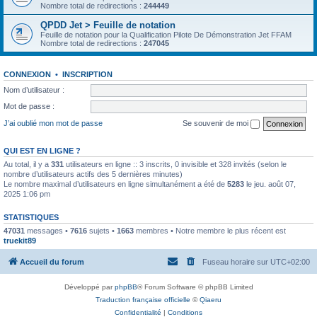
Nombre total de redirections :
244449
QPDD Jet > Feuille de notation
Feuille de notation pour la Qualification Pilote De Démonstration Jet FFAM
Nombre total de redirections :
247045
CONNEXION
•
INSCRIPTION
Nom d’utilisateur :
Mot de passe :
J’ai oublié mon mot de passe
Se souvenir de moi
QUI EST EN LIGNE ?
Au total, il y a
331
utilisateurs en ligne :: 3 inscrits, 0 invisible et 328 invités (selon le
nombre d’utilisateurs actifs des 5 dernières minutes)
Le nombre maximal d’utilisateurs en ligne simultanément a été de
5283
le jeu. août 07,
2025 1:06 pm
STATISTIQUES
47031
messages •
7616
sujets •
1663
membres • Notre membre le plus récent est
truekit89
Accueil du forum
Fuseau horaire sur
UTC+02:00
Développé par
phpBB
® Forum Software © phpBB Limited
Traduction française officielle
©
Qiaeru
Confidentialité
|
Conditions