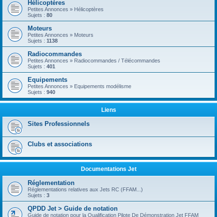
Hélicoptères
Petites Annonces » Hélicoptères
Sujets :
80
Moteurs
Petites Annonces » Moteurs
Sujets :
1138
Radiocommandes
Petites Annonces » Radiocommandes / Télécommandes
Sujets :
401
Equipements
Petites Annonces » Equipements modélisme
Sujets :
940
Liens
Sites Professionnels
Clubs et associations
Documentations Jet
Réglementation
Réglementations relatives aux Jets RC (FFAM...)
Sujets :
3
QPDD Jet > Guide de notation
Guide de notation pour la Qualification Pilote De Démonstration Jet FFAM