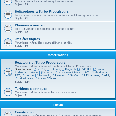
Tout sur vos avions à hélices qui sentent le kéro...
Sujets :
13
Hélicoptères à Turbo-Propulseurs
Tout sur vos voilures tournantes et autres ventilateurs gavés au kéro...
Sujets :
21
Planeurs à réacteur
Tout sur vos grandes plumes qui sentent le kéro...
Sujets :
12
Jets électriques
Modélisme » Jets électriques télécommandés
Sujets :
80
Motorisations
Réacteurs et Turbo-Propulseurs
Modélisme : Motorisations » Réacteurs et Turbo-Propulseurs
Sous-forums :
JetCat
,
Jetmunt
,
Kingtech
,
EVOJET
,
Frank
Turbines
,
Wren
,
Behotec
,
Jet Central / Artes
,
AMT Netherlands
,
PST
,
JetJoe
,
Funsonic
,
Lambert
,
SimJet
,
RT Hammer
,
ATJ
,
Jakadofsky
,
Autres / Divers
Sujets :
524
Turbines électriques
Modélisme : Motorisations » Turbines électriques
Sujets :
7
Forum
Construction
Ici toute vos expériences relatives à la construction et ses techniques