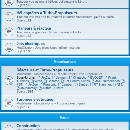
Tout sur vos avions à hélices qui sentent le kéro...
Sujets :
13
Hélicoptères à Turbo-Propulseurs
Tout sur vos voilures tournantes et autres ventilateurs gavés au kéro...
Sujets :
21
Planeurs à réacteur
Tout sur vos grandes plumes qui sentent le kéro...
Sujets :
12
Jets électriques
Modélisme » Jets électriques télécommandés
Sujets :
80
Motorisations
Réacteurs et Turbo-Propulseurs
Modélisme : Motorisations » Réacteurs et Turbo-Propulseurs
Sous-forums :
JetCat
,
Jetmunt
,
Kingtech
,
EVOJET
,
Frank
Turbines
,
Wren
,
Behotec
,
Jet Central / Artes
,
AMT Netherlands
,
PST
,
JetJoe
,
Funsonic
,
Lambert
,
SimJet
,
RT Hammer
,
ATJ
,
Jakadofsky
,
Autres / Divers
Sujets :
524
Turbines électriques
Modélisme : Motorisations » Turbines électriques
Sujets :
7
Forum
Construction
Ici toute vos expériences relatives à la construction et ses techniques