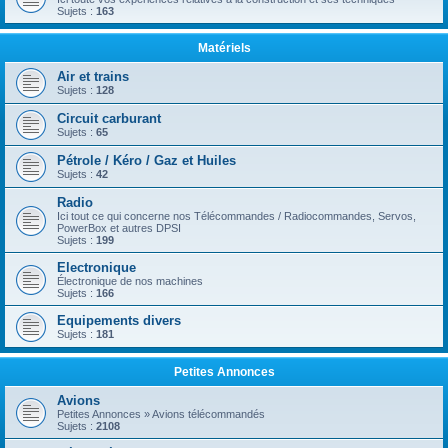
Sujets :
163
Matériels
Air et trains
Sujets :
128
Circuit carburant
Sujets :
65
Pétrole / Kéro / Gaz et Huiles
Sujets :
42
Radio
Ici tout ce qui concerne nos Télécommandes / Radiocommandes, Servos,
PowerBox et autres DPSI
Sujets :
199
Electronique
Électronique de nos machines
Sujets :
166
Equipements divers
Sujets :
181
Petites Annonces
Avions
Petites Annonces » Avions télécommandés
Sujets :
2108