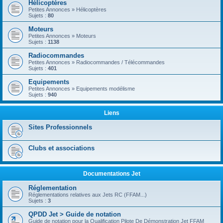
Hélicoptères
Petites Annonces » Hélicoptères
Sujets :
80
Moteurs
Petites Annonces » Moteurs
Sujets :
1138
Radiocommandes
Petites Annonces » Radiocommandes / Télécommandes
Sujets :
401
Equipements
Petites Annonces » Equipements modélisme
Sujets :
940
Liens
Sites Professionnels
Clubs et associations
Documentations Jet
Réglementation
Réglementations relatives aux Jets RC (FFAM...)
Sujets :
3
QPDD Jet > Guide de notation
Guide de notation pour la Qualification Pilote De Démonstration Jet FFAM