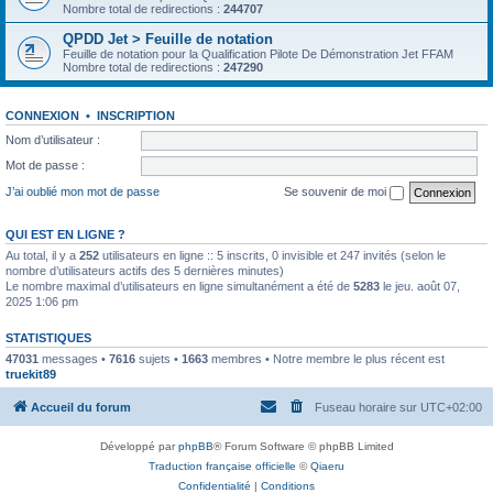
Nombre total de redirections :
244707
QPDD Jet > Feuille de notation
Feuille de notation pour la Qualification Pilote De Démonstration Jet FFAM
Nombre total de redirections :
247290
CONNEXION
•
INSCRIPTION
Nom d’utilisateur :
Mot de passe :
J’ai oublié mon mot de passe
Se souvenir de moi
QUI EST EN LIGNE ?
Au total, il y a
252
utilisateurs en ligne :: 5 inscrits, 0 invisible et 247 invités (selon le
nombre d’utilisateurs actifs des 5 dernières minutes)
Le nombre maximal d’utilisateurs en ligne simultanément a été de
5283
le jeu. août 07,
2025 1:06 pm
STATISTIQUES
47031
messages •
7616
sujets •
1663
membres • Notre membre le plus récent est
truekit89
Accueil du forum
Fuseau horaire sur
UTC+02:00
Développé par
phpBB
® Forum Software © phpBB Limited
Traduction française officielle
©
Qiaeru
Confidentialité
|
Conditions