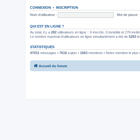
CONNEXION
•
INSCRIPTION
Nom d’utilisateur :
Mot de passe :
QUI EST EN LIGNE ?
Au total, il y a
282
utilisateurs en ligne :: 6 inscrits, 0 invisible et 276 inv
Le nombre maximal d’utilisateurs en ligne simultanément a été de
5283
le
STATISTIQUES
47031
messages •
7616
sujets •
1663
membres • Notre membre le plus 
Accueil du forum