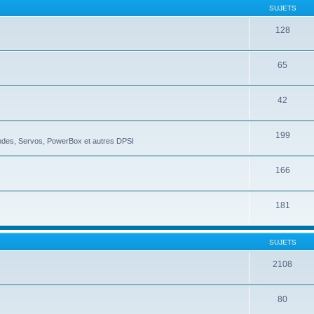
SUJETS
128
65
42
199
ndes, Servos, PowerBox et autres DPSI
166
181
SUJETS
2108
80