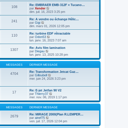
r
n
l
m
n
s
e
Re: EMBRAER EMB-312F « Tucano…
e
108
i
u
d
C
par
Xender
s
e
l
e
o
dim. juil. 16, 2023 3:25 pm
s
r
t
r
n
a
m
e
n
s
Re: A vendre ou échange Hélic…
g
e
241
r
i
u
C
par
Gigi
e
s
l
e
l
o
dim. mars 01, 2026 12:05 pm
s
e
r
t
n
a
d
m
e
s
Re: turbine EDF rétractable
g
e
e
110
r
u
C
par
Odon53
e
r
s
l
l
o
lun. janv. 16, 2023 7:07 am
n
s
e
t
n
i
a
d
e
s
Re: Avis film lamination
e
g
e
1307
r
u
C
par
Diegau
r
e
r
l
l
o
lun. janv. 13, 2025 10:28 pm
m
n
e
t
n
e
i
d
e
s
s
e
e
r
u
MESSAGES
DERNIER MESSAGE
s
r
r
l
l
a
m
n
e
t
Re: Transformation Jetcat Gaz…
g
e
4704
i
d
e
C
par
Gilloubell
e
s
e
e
r
o
mer. juin 24, 2026 3:23 pm
s
r
r
l
n
a
m
n
e
s
g
e
i
d
u
Re: E-jet Jetfan 90 V2
e
s
e
17
e
l
C
par
Thierry37
s
r
r
t
o
mer. nov. 06, 2019 1:17 pm
a
m
n
e
n
g
e
i
r
s
e
s
e
l
u
MESSAGES
DERNIER MESSAGE
s
r
e
l
a
m
d
t
Re: MIRAGE 2000(Plan R.LEMPER…
g
2679
e
e
C
e
par
ainef75
e
s
r
o
r
ven. juil. 17, 2026 12:04 pm
s
n
n
l
a
i
s
e