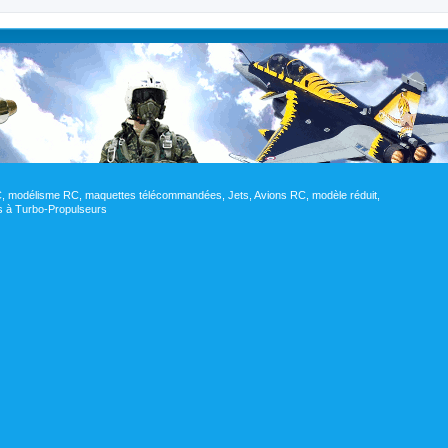
RC, modélisme RC, maquettes télécommandées, Jets, Avions RC, modèle réduit,
res à Turbo-Propulseurs