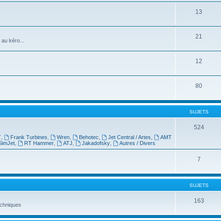
13
21
 au kéro...
12
80
SUJETS
524
s
T
,
Frank Turbines
,
Wren
,
Behotec
,
Jet Central / Artes
,
AMT
SimJet
,
RT Hammer
,
ATJ
,
Jakadofsky
,
Autres / Divers
7
SUJETS
163
techniques