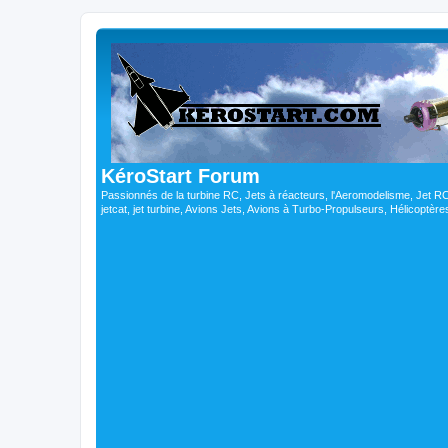
KéroStart Forum
Passionnés de la turbine RC, Jets à réacteurs, l'Aeromodelisme, Jet 
jetcat, jet turbine, Avions Jets, Avions à Turbo-Propulseurs, Hélicoptè