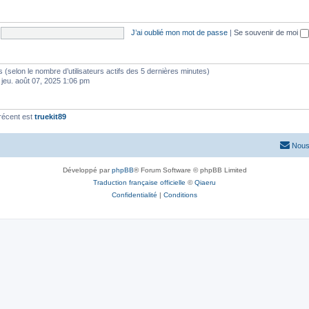
J’ai oublié mon mot de passe
|
Se souvenir de moi
ités (selon le nombre d’utilisateurs actifs des 5 dernières minutes)
 jeu. août 07, 2025 1:06 pm
récent est
truekit89
Nous
Développé par
phpBB
® Forum Software © phpBB Limited
Traduction française officielle
©
Qiaeru
Confidentialité
|
Conditions