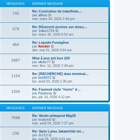
g
e
u
d
MESSAGES
DERNIER MESSAGE
e
r
l
e
m
t
r
Re: Controleur de train/frein…
740
e
C
e
n
par
atikou
s
o
r
i
mer. mars 04, 2026 2:46 pm
s
n
l
e
a
s
e
r
Re: Réservoir poches sur mesu…
g
579
u
d
m
C
par
Julius1724
e
l
e
e
o
lun. mars 30, 2026 6:54 am
t
r
s
n
e
n
s
s
Re: Liquide Fumigène
464
r
i
a
u
C
par
Xender
l
e
g
l
o
dim. mai 31, 2026 5:54 pm
e
r
e
t
n
d
m
e
s
Mise à jour jeti box 220
e
e
1687
r
u
C
par
olivier77
r
s
l
l
o
mer. févr. 12, 2025 7:49 pm
n
s
e
t
n
i
a
d
e
s
Re: [RECHERCHE] data terminal…
e
g
e
1154
r
u
C
par
tom5972
r
e
r
l
l
o
lun. août 03, 2026 1:35 pm
m
n
e
t
n
e
i
d
e
s
Re: Fauteuil style "rivets" d…
s
e
e
1204
r
u
C
par
Paulovoy
s
r
r
l
l
o
jeu. juil. 16, 2026 4:12 pm
a
m
n
e
t
n
g
e
i
d
e
s
e
s
e
e
r
u
MESSAGES
DERNIER MESSAGE
s
r
r
l
l
a
m
n
e
t
Re: Vends jetlegend Mig29
g
e
7698
i
d
C
e
par
scaryxxl
e
s
e
e
o
r
mar. août 04, 2026 7:27 pm
s
r
r
n
l
a
m
n
s
e
Re: Vario Lama Jakadofski tet…
g
e
238
i
u
d
C
par
JLV13
e
s
e
l
e
o
jeu. mai 28, 2026 4:51 pm