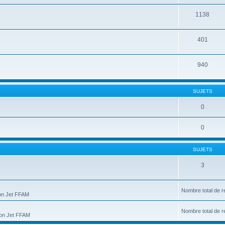
1138
401
940
SUJETS
0
0
SUJETS
3
Nombre total de r
ion Jet FFAM
Nombre total de r
tion Jet FFAM