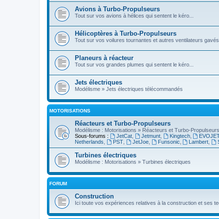
Avions à Turbo-Propulseurs
Tout sur vos avions à hélices qui sentent le kéro...
Hélicoptères à Turbo-Propulseurs
Tout sur vos voilures tournantes et autres ventilateurs gavés
Planeurs à réacteur
Tout sur vos grandes plumes qui sentent le kéro...
Jets électriques
Modélisme » Jets électriques télécommandés
MOTORISATIONS
Réacteurs et Turbo-Propulseurs
Modélisme : Motorisations » Réacteurs et Turbo-Propulseur
Sous-forums :
JetCat
,
Jetmunt
,
Kingtech
,
EVOJE
Netherlands
,
PST
,
JetJoe
,
Funsonic
,
Lambert
,
Turbines électriques
Modélisme : Motorisations » Turbines électriques
FORUM
Construction
Ici toute vos expériences relatives à la construction et ses 