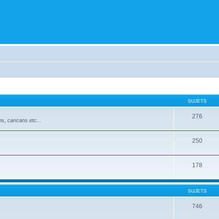
SUJETS
276
ns, cancans etc...
250
178
SUJETS
746