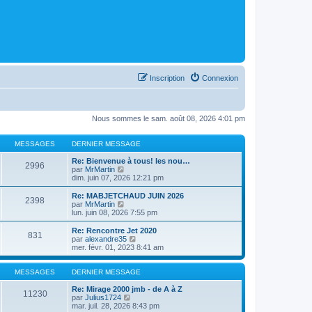
Inscription
Connexion
Nous sommes le sam. août 08, 2026 4:01 pm
MESSAGES
DERNIER MESSAGE
Re: Bienvenue à tous! les nou…
2996
C
par
MrMartin
o
dim. juin 07, 2026 12:21 pm
n
s
Re: MABJETCHAUD JUIN 2026
2398
u
C
par
MrMartin
l
o
lun. juin 08, 2026 7:55 pm
t
n
e
s
Re: Rencontre Jet 2020
831
r
u
C
par
alexandre35
l
l
o
mer. févr. 01, 2023 8:41 am
e
t
n
d
e
s
e
r
u
MESSAGES
DERNIER MESSAGE
r
l
l
n
e
t
Re: Mirage 2000 jmb - de A à Z
11230
i
d
C
e
par
Julius1724
e
e
o
r
mar. juil. 28, 2026 8:43 pm
r