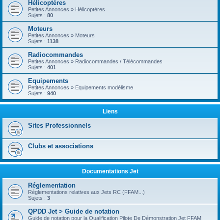
Hélicoptères
Petites Annonces » Hélicoptères
Sujets :
80
Moteurs
Petites Annonces » Moteurs
Sujets :
1138
Radiocommandes
Petites Annonces » Radiocommandes / Télécommandes
Sujets :
401
Equipements
Petites Annonces » Equipements modélisme
Sujets :
940
Liens
Sites Professionnels
Clubs et associations
Documentations Jet
Réglementation
Réglementations relatives aux Jets RC (FFAM...)
Sujets :
3
QPDD Jet > Guide de notation
Guide de notation pour la Qualification Pilote De Démonstration Jet FFAM