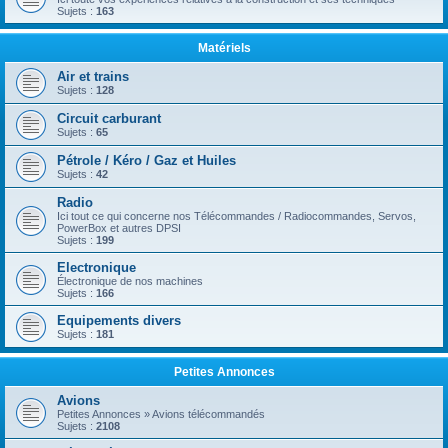
Sujets :
163
Matériels
Air et trains
Sujets :
128
Circuit carburant
Sujets :
65
Pétrole / Kéro / Gaz et Huiles
Sujets :
42
Radio
Ici tout ce qui concerne nos Télécommandes / Radiocommandes, Servos,
PowerBox et autres DPSI
Sujets :
199
Electronique
Électronique de nos machines
Sujets :
166
Equipements divers
Sujets :
181
Petites Annonces
Avions
Petites Annonces » Avions télécommandés
Sujets :
2108