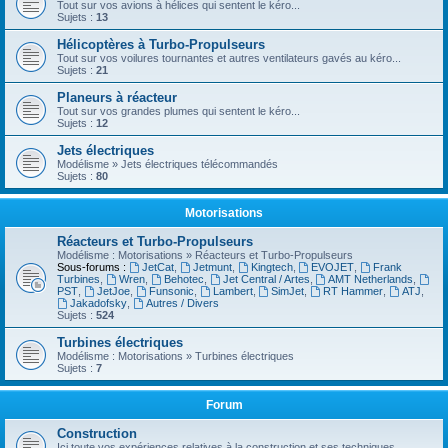
Tout sur vos avions à hélices qui sentent le kéro...
Sujets :
13
Hélicoptères à Turbo-Propulseurs
Tout sur vos voilures tournantes et autres ventilateurs gavés au kéro...
Sujets :
21
Planeurs à réacteur
Tout sur vos grandes plumes qui sentent le kéro...
Sujets :
12
Jets électriques
Modélisme » Jets électriques télécommandés
Sujets :
80
Motorisations
Réacteurs et Turbo-Propulseurs
Modélisme : Motorisations » Réacteurs et Turbo-Propulseurs
Sous-forums :
JetCat
,
Jetmunt
,
Kingtech
,
EVOJET
,
Frank
Turbines
,
Wren
,
Behotec
,
Jet Central / Artes
,
AMT Netherlands
,
PST
,
JetJoe
,
Funsonic
,
Lambert
,
SimJet
,
RT Hammer
,
ATJ
,
Jakadofsky
,
Autres / Divers
Sujets :
524
Turbines électriques
Modélisme : Motorisations » Turbines électriques
Sujets :
7
Forum
Construction
Ici toute vos expériences relatives à la construction et ses techniques