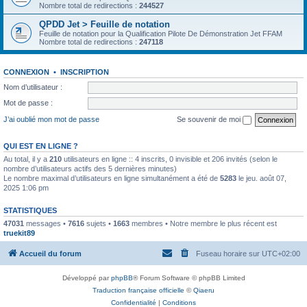
Nombre total de redirections :
244527
QPDD Jet > Feuille de notation
Feuille de notation pour la Qualification Pilote De Démonstration Jet FFAM
Nombre total de redirections :
247118
CONNEXION
•
INSCRIPTION
Nom d’utilisateur :
Mot de passe :
J’ai oublié mon mot de passe
Se souvenir de moi
QUI EST EN LIGNE ?
Au total, il y a
210
utilisateurs en ligne :: 4 inscrits, 0 invisible et 206 invités (selon le
nombre d’utilisateurs actifs des 5 dernières minutes)
Le nombre maximal d’utilisateurs en ligne simultanément a été de
5283
le jeu. août 07,
2025 1:06 pm
STATISTIQUES
47031
messages •
7616
sujets •
1663
membres • Notre membre le plus récent est
truekit89
Accueil du forum
Fuseau horaire sur
UTC+02:00
Développé par
phpBB
® Forum Software © phpBB Limited
Traduction française officielle
©
Qiaeru
Confidentialité
|
Conditions