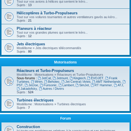
Tout sur vos avions à hélices qui sentent le kéro...
Sujets :
13
Hélicoptères à Turbo-Propulseurs
Tout sur vos voilures tournantes et autres ventilateurs gavés au kéro...
Sujets :
21
Planeurs à réacteur
Tout sur vos grandes plumes qui sentent le kéro...
Sujets :
12
Jets électriques
Modélisme » Jets électriques télécommandés
Sujets :
80
Motorisations
Réacteurs et Turbo-Propulseurs
Modélisme : Motorisations » Réacteurs et Turbo-Propulseurs
Sous-forums :
JetCat
,
Jetmunt
,
Kingtech
,
EVOJET
,
Frank
Turbines
,
Wren
,
Behotec
,
Jet Central / Artes
,
AMT Netherlands
,
PST
,
JetJoe
,
Funsonic
,
Lambert
,
SimJet
,
RT Hammer
,
ATJ
,
Jakadofsky
,
Autres / Divers
Sujets :
524
Turbines électriques
Modélisme : Motorisations » Turbines électriques
Sujets :
7
Forum
Construction
Ici toute vos expériences relatives à la construction et ses techniques