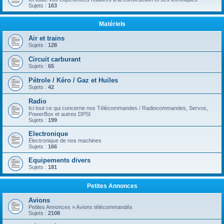
Sujets :
163
Matériels
Air et trains
Sujets :
128
Circuit carburant
Sujets :
65
Pétrole / Kéro / Gaz et Huiles
Sujets :
42
Radio
Ici tout ce qui concerne nos Télécommandes / Radiocommandes, Servos,
PowerBox et autres DPSI
Sujets :
199
Electronique
Électronique de nos machines
Sujets :
166
Equipements divers
Sujets :
181
Petites Annonces
Avions
Petites Annonces » Avions télécommandés
Sujets :
2108