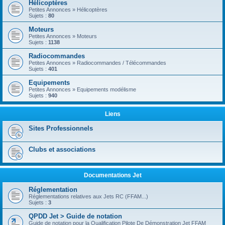
Hélicoptères
Petites Annonces » Hélicoptères
Sujets :
80
Moteurs
Petites Annonces » Moteurs
Sujets :
1138
Radiocommandes
Petites Annonces » Radiocommandes / Télécommandes
Sujets :
401
Equipements
Petites Annonces » Equipements modélisme
Sujets :
940
Liens
Sites Professionnels
Clubs et associations
Documentations Jet
Réglementation
Réglementations relatives aux Jets RC (FFAM...)
Sujets :
3
QPDD Jet > Guide de notation
Guide de notation pour la Qualification Pilote De Démonstration Jet FFAM