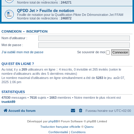
Nombre total de redirections :
244271
QPDD Jet > Feuille de notation
Feuille de notation pour la Qualification Pilote De Démonstration Jet FFAM
Nombre total de redirections :
246872
CONNEXION
•
INSCRIPTION
Nom d’utilisateur :
Mot de passe :
J’ai oublié mon mot de passe
Se souvenir de moi
QUI EST EN LIGNE ?
Au total, il y a
269
utilisateurs en ligne :: 4 inscrits, 0 invisible et 265 invités (selon le
nombre d’utilisateurs actifs des 5 dernières minutes)
Le nombre maximal d’utilisateurs en ligne simultanément a été de
5283
le jeu. août 07,
2025 1:06 pm
STATISTIQUES
47030
messages •
7616
sujets •
1663
membres • Notre membre le plus récent est
truekit89
Accueil du forum
Fuseau horaire sur
UTC+02:00
Développé par
phpBB
® Forum Software © phpBB Limited
Traduction française officielle
©
Qiaeru
Confidentialité
|
Conditions