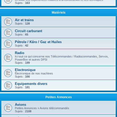
Sujets :
163
Matériels
Air et trains
Sujets :
128
Circuit carburant
Sujets :
65
Pétrole / Kéro / Gaz et Huiles
Sujets :
42
Radio
Ici tout ce qui concerne nos Télécommandes / Radiocommandes, Servos,
PowerBox et autres DPSI
Sujets :
199
Electronique
Électronique de nos machines
Sujets :
166
Equipements divers
Sujets :
181
Petites Annonces
Avions
Petites Annonces » Avions télécommandés
Sujets :
2108