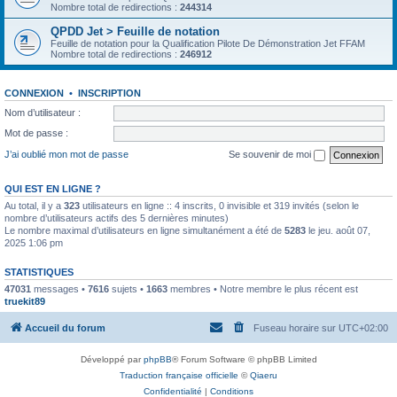
Nombre total de redirections :
244314
QPDD Jet > Feuille de notation
Feuille de notation pour la Qualification Pilote De Démonstration Jet FFAM
Nombre total de redirections :
246912
CONNEXION
•
INSCRIPTION
Nom d’utilisateur :
Mot de passe :
J’ai oublié mon mot de passe
Se souvenir de moi
QUI EST EN LIGNE ?
Au total, il y a
323
utilisateurs en ligne :: 4 inscrits, 0 invisible et 319 invités (selon le
nombre d’utilisateurs actifs des 5 dernières minutes)
Le nombre maximal d’utilisateurs en ligne simultanément a été de
5283
le jeu. août 07,
2025 1:06 pm
STATISTIQUES
47031
messages •
7616
sujets •
1663
membres • Notre membre le plus récent est
truekit89
Accueil du forum
Fuseau horaire sur
UTC+02:00
Développé par
phpBB
® Forum Software © phpBB Limited
Traduction française officielle
©
Qiaeru
Confidentialité
|
Conditions