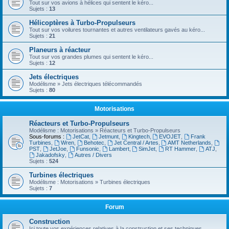
Tout sur vos avions à hélices qui sentent le kéro...
Sujets :
13
Hélicoptères à Turbo-Propulseurs
Tout sur vos voilures tournantes et autres ventilateurs gavés au kéro...
Sujets :
21
Planeurs à réacteur
Tout sur vos grandes plumes qui sentent le kéro...
Sujets :
12
Jets électriques
Modélisme » Jets électriques télécommandés
Sujets :
80
Motorisations
Réacteurs et Turbo-Propulseurs
Modélisme : Motorisations » Réacteurs et Turbo-Propulseurs
Sous-forums :
JetCat
,
Jetmunt
,
Kingtech
,
EVOJET
,
Frank
Turbines
,
Wren
,
Behotec
,
Jet Central / Artes
,
AMT Netherlands
,
PST
,
JetJoe
,
Funsonic
,
Lambert
,
SimJet
,
RT Hammer
,
ATJ
,
Jakadofsky
,
Autres / Divers
Sujets :
524
Turbines électriques
Modélisme : Motorisations » Turbines électriques
Sujets :
7
Forum
Construction
Ici toute vos expériences relatives à la construction et ses techniques