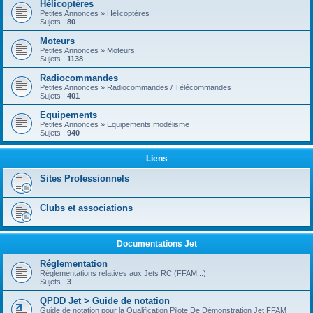
Hélicoptères
Petites Annonces » Hélicoptères
Sujets :
80
Moteurs
Petites Annonces » Moteurs
Sujets :
1138
Radiocommandes
Petites Annonces » Radiocommandes / Télécommandes
Sujets :
401
Equipements
Petites Annonces » Equipements modélisme
Sujets :
940
Liens
Sites Professionnels
Clubs et associations
Documentations Jet
Réglementation
Réglementations relatives aux Jets RC (FFAM...)
Sujets :
3
QPDD Jet > Guide de notation
Guide de notation pour la Qualification Pilote De Démonstration Jet FFAM