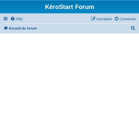
KéroStart Forum
FAQ
Inscription
Connexion
R
Accueil du forum
e
c
h
e
r
c
h
e
r