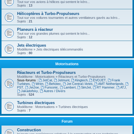
Tout sur vos avions à hélices qui sentent le kéro...
Sujets :
13
Hélicoptères à Turbo-Propulseurs
Tout sur vos voilures tournantes et autres ventilateurs gavés au kéro...
Sujets :
21
Planeurs à réacteur
Tout sur vos grandes plumes qui sentent le kéro...
Sujets :
12
Jets électriques
Modélisme » Jets électriques télécommandés
Sujets :
80
Motorisations
Réacteurs et Turbo-Propulseurs
Modélisme : Motorisations » Réacteurs et Turbo-Propulseurs
Sous-forums :
JetCat
,
Jetmunt
,
Kingtech
,
EVOJET
,
Frank
Turbines
,
Wren
,
Behotec
,
Jet Central / Artes
,
AMT Netherlands
,
PST
,
JetJoe
,
Funsonic
,
Lambert
,
SimJet
,
RT Hammer
,
ATJ
,
Jakadofsky
,
Autres / Divers
Sujets :
524
Turbines électriques
Modélisme : Motorisations » Turbines électriques
Sujets :
7
Forum
Construction