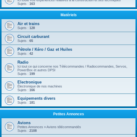
Ici toute vos expériences relatives à la construction et ses techniques
Sujets :
163
Matériels
Air et trains
Sujets :
128
Circuit carburant
Sujets :
65
Pétrole / Kéro / Gaz et Huiles
Sujets :
42
Radio
Ici tout ce qui concerne nos Télécommandes / Radiocommandes, Servos,
PowerBox et autres DPSI
Sujets :
199
Electronique
Électronique de nos machines
Sujets :
166
Equipements divers
Sujets :
181
Petites Annonces
Avions
Petites Annonces » Avions télécommandés
Sujets :
2108