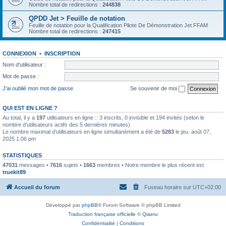
Nombre total de redirections :
244838
QPDD Jet > Feuille de notation
Feuille de notation pour la Qualification Pilote De Démonstration Jet FFAM
Nombre total de redirections :
247415
CONNEXION
•
INSCRIPTION
Nom d’utilisateur :
Mot de passe :
J’ai oublié mon mot de passe
Se souvenir de moi
QUI EST EN LIGNE ?
Au total, il y a
197
utilisateurs en ligne :: 3 inscrits, 0 invisible et 194 invités (selon le
nombre d’utilisateurs actifs des 5 dernières minutes)
Le nombre maximal d’utilisateurs en ligne simultanément a été de
5283
le jeu. août 07,
2025 1:06 pm
STATISTIQUES
47031
messages •
7616
sujets •
1663
membres • Notre membre le plus récent est
truekit89
Accueil du forum
Fuseau horaire sur
UTC+02:00
Développé par
phpBB
® Forum Software © phpBB Limited
Traduction française officielle
©
Qiaeru
Confidentialité
|
Conditions