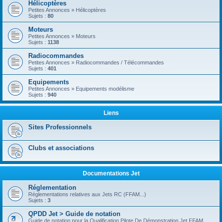
Hélicoptères
Petites Annonces » Hélicoptères
Sujets :
80
Moteurs
Petites Annonces » Moteurs
Sujets :
1138
Radiocommandes
Petites Annonces » Radiocommandes / Télécommandes
Sujets :
401
Equipements
Petites Annonces » Equipements modélisme
Sujets :
940
Liens
Sites Professionnels
Clubs et associations
Documentations Jet
Réglementation
Réglementations relatives aux Jets RC (FFAM...)
Sujets :
3
QPDD Jet > Guide de notation
Guide de notation pour la Qualification Pilote De Démonstration Jet FFAM