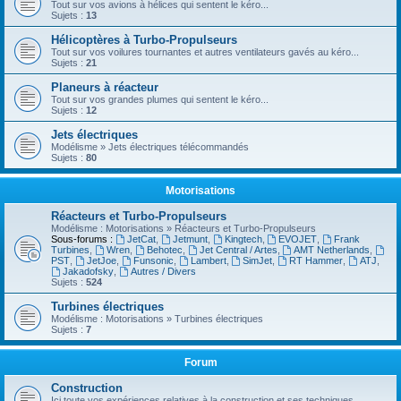
Tout sur vos avions à hélices qui sentent le kéro...
Sujets :
13
Hélicoptères à Turbo-Propulseurs
Tout sur vos voilures tournantes et autres ventilateurs gavés au kéro...
Sujets :
21
Planeurs à réacteur
Tout sur vos grandes plumes qui sentent le kéro...
Sujets :
12
Jets électriques
Modélisme » Jets électriques télécommandés
Sujets :
80
Motorisations
Réacteurs et Turbo-Propulseurs
Modélisme : Motorisations » Réacteurs et Turbo-Propulseurs
Sous-forums :
JetCat
,
Jetmunt
,
Kingtech
,
EVOJET
,
Frank
Turbines
,
Wren
,
Behotec
,
Jet Central / Artes
,
AMT Netherlands
,
PST
,
JetJoe
,
Funsonic
,
Lambert
,
SimJet
,
RT Hammer
,
ATJ
,
Jakadofsky
,
Autres / Divers
Sujets :
524
Turbines électriques
Modélisme : Motorisations » Turbines électriques
Sujets :
7
Forum
Construction
Ici toute vos expériences relatives à la construction et ses techniques