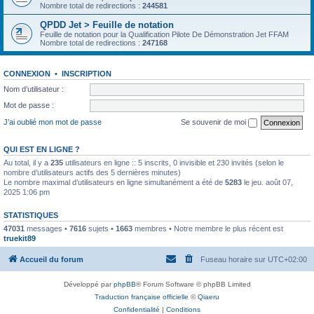
Nombre total de redirections :
244581
QPDD Jet > Feuille de notation
Feuille de notation pour la Qualification Pilote De Démonstration Jet FFAM
Nombre total de redirections :
247168
CONNEXION
•
INSCRIPTION
Nom d’utilisateur :
Mot de passe :
J’ai oublié mon mot de passe
Se souvenir de moi
QUI EST EN LIGNE ?
Au total, il y a
235
utilisateurs en ligne :: 5 inscrits, 0 invisible et 230 invités (selon le
nombre d’utilisateurs actifs des 5 dernières minutes)
Le nombre maximal d’utilisateurs en ligne simultanément a été de
5283
le jeu. août 07,
2025 1:06 pm
STATISTIQUES
47031
messages •
7616
sujets •
1663
membres • Notre membre le plus récent est
truekit89
Accueil du forum
Fuseau horaire sur
UTC+02:00
Développé par
phpBB
® Forum Software © phpBB Limited
Traduction française officielle
©
Qiaeru
Confidentialité
|
Conditions