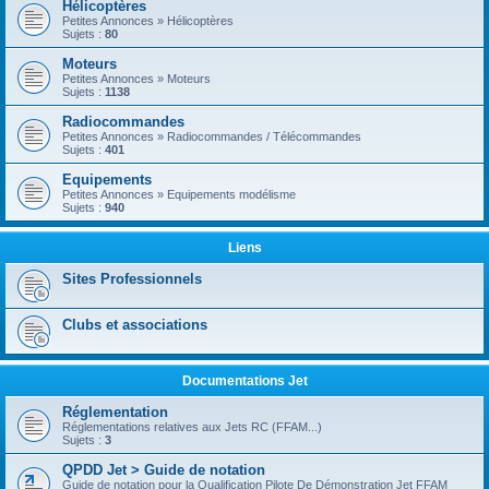
Hélicoptères
Petites Annonces » Hélicoptères
Sujets :
80
Moteurs
Petites Annonces » Moteurs
Sujets :
1138
Radiocommandes
Petites Annonces » Radiocommandes / Télécommandes
Sujets :
401
Equipements
Petites Annonces » Equipements modélisme
Sujets :
940
Liens
Sites Professionnels
Clubs et associations
Documentations Jet
Réglementation
Réglementations relatives aux Jets RC (FFAM...)
Sujets :
3
QPDD Jet > Guide de notation
Guide de notation pour la Qualification Pilote De Démonstration Jet FFAM