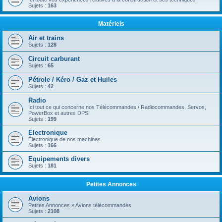
Sujets :
163
Matériels
Air et trains
Sujets :
128
Circuit carburant
Sujets :
65
Pétrole / Kéro / Gaz et Huiles
Sujets :
42
Radio
Ici tout ce qui concerne nos Télécommandes / Radiocommandes, Servos,
PowerBox et autres DPSI
Sujets :
199
Electronique
Électronique de nos machines
Sujets :
166
Equipements divers
Sujets :
181
Petites Annonces
Avions
Petites Annonces » Avions télécommandés
Sujets :
2108