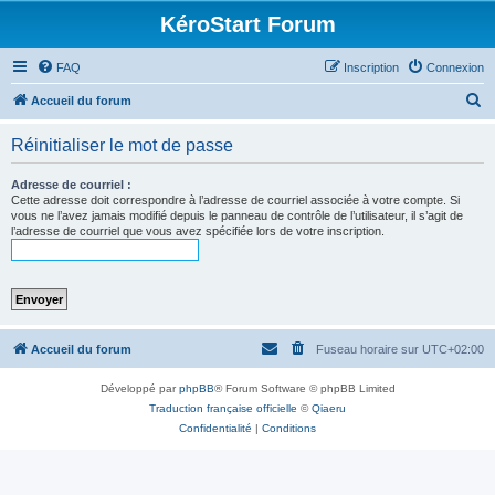
KéroStart Forum
FAQ
Inscription
Connexion
R
Accueil du forum
e
Réinitialiser le mot de passe
c
h
Adresse de courriel :
Cette adresse doit correspondre à l’adresse de courriel associée à votre compte. Si
e
vous ne l’avez jamais modifié depuis le panneau de contrôle de l’utilisateur, il s’agit de
l’adresse de courriel que vous avez spécifiée lors de votre inscription.
r
c
h
e
r
Accueil du forum
Fuseau horaire sur
UTC+02:00
Développé par
phpBB
® Forum Software © phpBB Limited
Traduction française officielle
©
Qiaeru
Confidentialité
|
Conditions