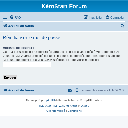
KéroStart Forum
FAQ
Inscription
Connexion
R
Accueil du forum
e
Réinitialiser le mot de passe
c
h
Adresse de courriel :
Cette adresse doit correspondre à l’adresse de courriel associée à votre compte. Si
e
vous ne l’avez jamais modifié depuis le panneau de contrôle de l’utilisateur, il s’agit de
l’adresse de courriel que vous avez spécifiée lors de votre inscription.
r
c
h
e
r
Accueil du forum
Fuseau horaire sur
UTC+02:00
Développé par
phpBB
® Forum Software © phpBB Limited
Traduction française officielle
©
Qiaeru
Confidentialité
|
Conditions