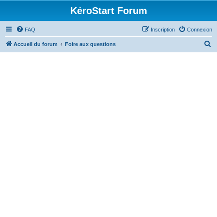
KéroStart Forum
FAQ
Inscription
Connexion
R
Accueil du forum
Foire aux questions
e
c
h
e
r
c
h
e
r