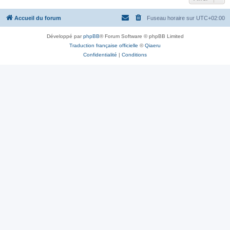
Accueil du forum
Fuseau horaire sur
UTC+02:00
Développé par
phpBB
® Forum Software © phpBB Limited
Traduction française officielle
©
Qiaeru
Confidentialité
|
Conditions