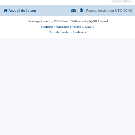
Accueil du forum
Fuseau horaire sur
UTC+02:00
Développé par
phpBB
® Forum Software © phpBB Limited
Traduction française officielle
©
Qiaeru
Confidentialité
|
Conditions