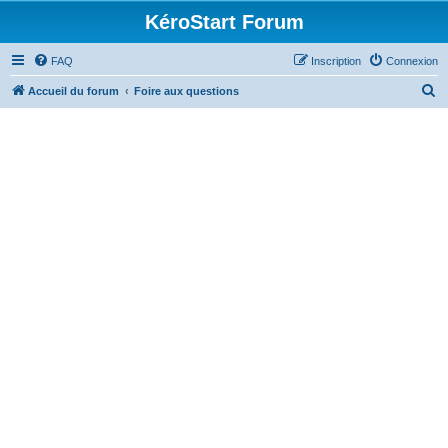
KéroStart Forum
FAQ
Inscription
Connexion
R
Accueil du forum
Foire aux questions
e
c
h
e
r
c
h
e
r