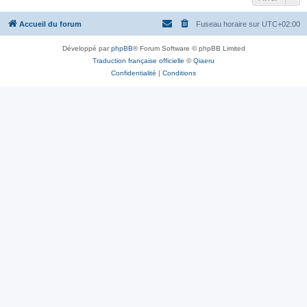
Accueil du forum
Fuseau horaire sur
UTC+02:00
Développé par
phpBB
® Forum Software © phpBB Limited
Traduction française officielle
©
Qiaeru
Confidentialité
|
Conditions