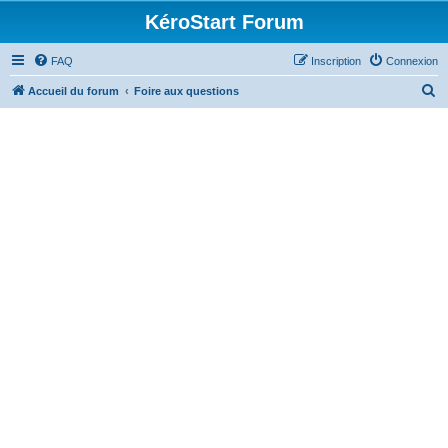
KéroStart Forum
FAQ
Inscription
Connexion
R
Accueil du forum
Foire aux questions
e
c
h
e
r
c
h
e
r