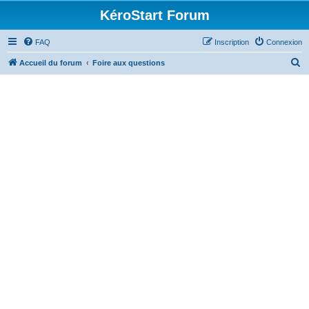
KéroStart Forum
FAQ
Inscription
Connexion
R
Accueil du forum
Foire aux questions
e
c
h
e
r
c
h
e
r