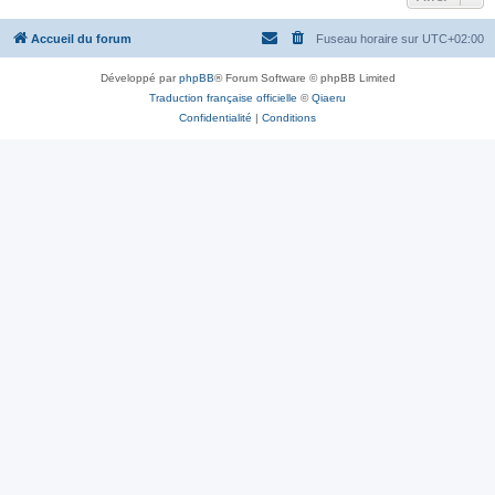
Accueil du forum
Fuseau horaire sur
UTC+02:00
Développé par
phpBB
® Forum Software © phpBB Limited
Traduction française officielle
©
Qiaeru
Confidentialité
|
Conditions