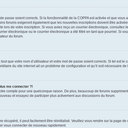
t de passe soient corrects. Si la fonctionnalité de la COPPA est activée et que vous 
ains forums exigeront également que les nouvelles inscriptions doivent être activée
te lors de votre inscription. Si vous aviez reçu un courrier électronique, consultez l
r électronique ou le courrier électronique a été filtré en tant que pourriel. Si vo
rateur du forum.
out que votre nom d’utilisateur et votre mot de passe soient corrects. Si tel est le
iétaire du site internet ait un problème de configuration et qu’il soit nécessaire de l
 plus me connecter ?!
votre compte pour une quelconque raison. De plus, beaucoup de forums suppriment pér
 nouveau et essayez de participer plus activement aux discussions du forum.
 récupéré, il peut facilement être réinitialisé. Veuillez vous rendre sur la page de
voir vous connecter de nouveau rapidement.