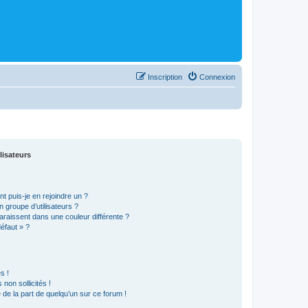
Inscription
Connexion
lisateurs
t puis-je en rejoindre un ?
 groupe d’utilisateurs ?
araissent dans une couleur différente ?
défaut » ?
s !
non sollicités !
e de la part de quelqu’un sur ce forum !