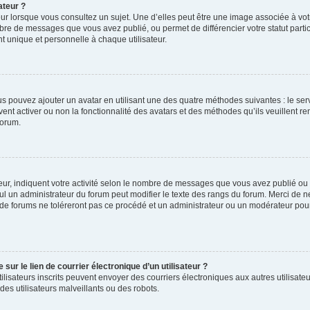
ateur ?
ur lorsque vous consultez un sujet. Une d’elles peut être une image associée à vo
mbre de messages que vous avez publié, ou permet de différencier votre statut parti
 unique et personnelle à chaque utilisateur.
ous pouvez ajouter un avatar en utilisant une des quatre méthodes suivantes : le serv
ent activer ou non la fonctionnalité des avatars et des méthodes qu’ils veuillent ren
forum.
ur, indiquent votre activité selon le nombre de messages que vous avez publié ou id
eul un administrateur du forum peut modifier le texte des rangs du forum. Merci de 
de forums ne toléreront pas ce procédé et un administrateur ou un modérateur pou
ur le lien de courrier électronique d’un utilisateur ?
s utilisateurs inscrits peuvent envoyer des courriers électroniques aux autres utili
es utilisateurs malveillants ou des robots.