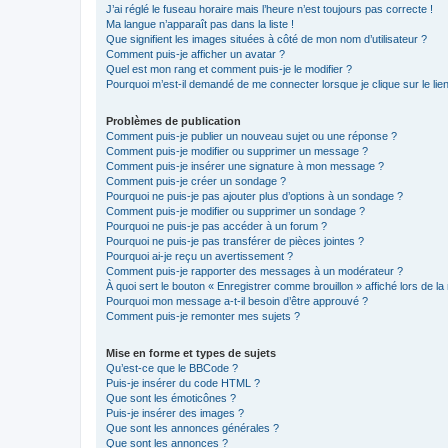
J’ai réglé le fuseau horaire mais l’heure n’est toujours pas correcte !
Ma langue n’apparaît pas dans la liste !
Que signifient les images situées à côté de mon nom d’utilisateur ?
Comment puis-je afficher un avatar ?
Quel est mon rang et comment puis-je le modifier ?
Pourquoi m’est-il demandé de me connecter lorsque je clique sur le lien 
Problèmes de publication
Comment puis-je publier un nouveau sujet ou une réponse ?
Comment puis-je modifier ou supprimer un message ?
Comment puis-je insérer une signature à mon message ?
Comment puis-je créer un sondage ?
Pourquoi ne puis-je pas ajouter plus d’options à un sondage ?
Comment puis-je modifier ou supprimer un sondage ?
Pourquoi ne puis-je pas accéder à un forum ?
Pourquoi ne puis-je pas transférer de pièces jointes ?
Pourquoi ai-je reçu un avertissement ?
Comment puis-je rapporter des messages à un modérateur ?
À quoi sert le bouton « Enregistrer comme brouillon » affiché lors de la 
Pourquoi mon message a-t-il besoin d’être approuvé ?
Comment puis-je remonter mes sujets ?
Mise en forme et types de sujets
Qu’est-ce que le BBCode ?
Puis-je insérer du code HTML ?
Que sont les émoticônes ?
Puis-je insérer des images ?
Que sont les annonces générales ?
Que sont les annonces ?