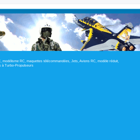
RC, modélisme RC, maquettes télécommandées, Jets, Avions RC, modèle réduit,
res à Turbo-Propulseurs