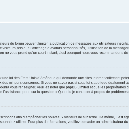
trateurs du forum peuvent limiter la publication de messages aux utilisateurs inscri
visiteurs, tels que l’affichage d’avatars personnalisés, l’utilisation de la messager
ription ne vous prend qu’un court instant, c’est pourquoi nous vous recommandons de l
t une loi des États-Unis d’Amérique qui demande aux sites internet collectant pot
 des mineurs concernés. Si vous ne savez pas si cette loi s’applique également au
 pourra vous renseigner. Veuillez noter que phpBB Limited et que les propriétaires
ue l’assistance porte sur la question « Qui dois-je contacter à propos de problèmes 
inscriptions afin d’empêcher les nouveaux visiteurs de s’inscrire. De même, il est é
s souhaitez utiliser. Pour plus d’informations, veuillez contacter un administrateur du