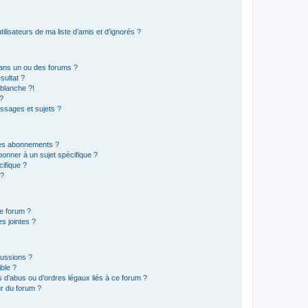
lisateurs de ma liste d’amis et d’ignorés ?
ans un ou des forums ?
sultat ?
blanche ?!
?
ssages et sujets ?
t les abonnements ?
onner à un sujet spécifique ?
ifique ?
 ?
ce forum ?
s jointes ?
cussions ?
ible ?
 d’abus ou d’ordres légaux liés à ce forum ?
r du forum ?