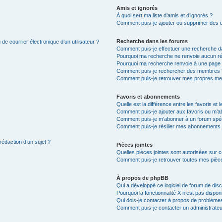
Amis et ignorés
À quoi sert ma liste d’amis et d’ignorés ?
Comment puis-je ajouter ou supprimer des uti
Recherche dans les forums
de courrier électronique d’un utilisateur ?
Comment puis-je effectuer une recherche d
Pourquoi ma recherche ne renvoie aucun ré
Pourquoi ma recherche renvoie à une page 
Comment puis-je rechercher des membres 
Comment puis-je retrouver mes propres me
Favoris et abonnements
Quelle est la différence entre les favoris e
Comment puis-je ajouter aux favoris ou m’ab
Comment puis-je m’abonner à un forum spéc
Comment puis-je résilier mes abonnements
rédaction d’un sujet ?
Pièces jointes
Quelles pièces jointes sont autorisées sur 
Comment puis-je retrouver toutes mes pièce
À propos de phpBB
Qui a développé ce logiciel de forum de dis
Pourquoi la fonctionnalité X n’est pas dispon
Qui dois-je contacter à propos de problèmes
Comment puis-je contacter un administrateu