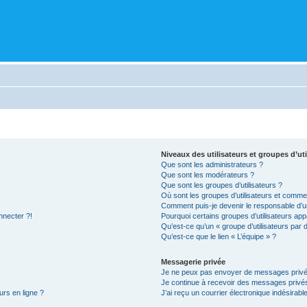
Niveaux des utilisateurs et groupes d’uti
Que sont les administrateurs ?
Que sont les modérateurs ?
Que sont les groupes d’utilisateurs ?
Où sont les groupes d’utilisateurs et commen
Comment puis-je devenir le responsable d’un
nnecter ?!
Pourquoi certains groupes d’utilisateurs app
Qu’est-ce qu’un « groupe d’utilisateurs par 
Qu’est-ce que le lien « L’équipe » ?
Messagerie privée
Je ne peux pas envoyer de messages privé
Je continue à recevoir des messages privés 
urs en ligne ?
J’ai reçu un courrier électronique indésirabl