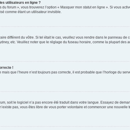
s utilisateurs en ligne ?
s du forum », vous trouverez l’option « Masquer mon statut en ligne ». Si vous activ
é comme étant un utilisateur invisible.
aire différent du vôtre. Si tel était le cas, veuillez vous rendre dans le panneau de co
ey, etc. Veuillez noter que le réglage du fuseau horaire, comme la plupart des autr
orrecte !
 mais que l’heure n’est toujours pas correcte, il est probable que l’horloge du serve
orum, soit le logiciel n’a pas encore été traduit dans votre langue. Essayez de deman
 n’existe pas, vous êtes libre de vous porter volontaire et commencer une nouvelle t