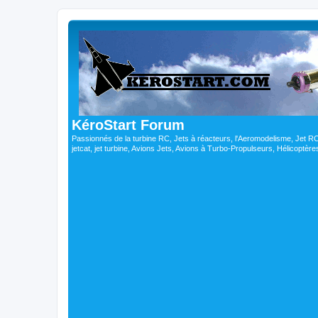
KéroStart Forum
Passionnés de la turbine RC, Jets à réacteurs, l'Aeromodelisme, Jet 
jetcat, jet turbine, Avions Jets, Avions à Turbo-Propulseurs, Hélicoptè