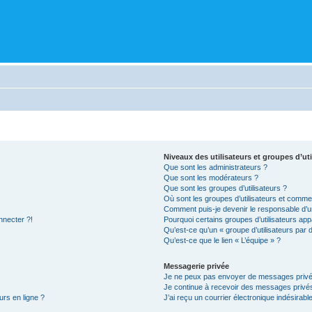
Niveaux des utilisateurs et groupes d’uti
Que sont les administrateurs ?
Que sont les modérateurs ?
Que sont les groupes d’utilisateurs ?
Où sont les groupes d’utilisateurs et commen
Comment puis-je devenir le responsable d’un
nnecter ?!
Pourquoi certains groupes d’utilisateurs app
Qu’est-ce qu’un « groupe d’utilisateurs par 
Qu’est-ce que le lien « L’équipe » ?
Messagerie privée
Je ne peux pas envoyer de messages privé
Je continue à recevoir des messages privés 
urs en ligne ?
J’ai reçu un courrier électronique indésirabl