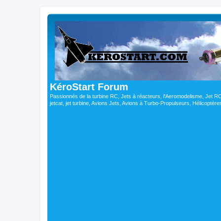
KéroStart Forum
Passionnés de la turbine RC, Jets à réacteurs, l'Aeromodelisme, Jet 
jetcat, jet turbine, Avions Jets, Avions à Turbo-Propulseurs, Hélicoptè