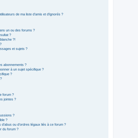
lisateurs de ma liste d’amis et d’ignorés ?
ans un ou des forums ?
sultat ?
blanche ?!
?
ssages et sujets ?
t les abonnements ?
onner à un sujet spécifique ?
ifique ?
 ?
ce forum ?
s jointes ?
cussions ?
ible ?
 d’abus ou d’ordres légaux liés à ce forum ?
r du forum ?