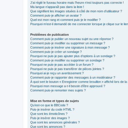
J’ai réglé le fuseau horaire mais l’heure n’est toujours pas correcte !
Ma langue n’apparaît pas dans la liste !
Que signifient les images situées à côté de mon nom d’utilisateur ?
Comment puis-je afficher un avatar ?
Quel est mon rang et comment puis-je le modifier ?
Pourquoi m’est-il demandé de me connecter lorsque je clique sur le lien 
Problèmes de publication
Comment puis-je publier un nouveau sujet ou une réponse ?
Comment puis-je modifier ou supprimer un message ?
Comment puis-je insérer une signature à mon message ?
Comment puis-je créer un sondage ?
Pourquoi ne puis-je pas ajouter plus d’options à un sondage ?
Comment puis-je modifier ou supprimer un sondage ?
Pourquoi ne puis-je pas accéder à un forum ?
Pourquoi ne puis-je pas transférer de pièces jointes ?
Pourquoi ai-je reçu un avertissement ?
Comment puis-je rapporter des messages à un modérateur ?
À quoi sert le bouton « Enregistrer comme brouillon » affiché lors de la 
Pourquoi mon message a-t-il besoin d’être approuvé ?
Comment puis-je remonter mes sujets ?
Mise en forme et types de sujets
Qu’est-ce que le BBCode ?
Puis-je insérer du code HTML ?
Que sont les émoticônes ?
Puis-je insérer des images ?
Que sont les annonces générales ?
Que sont les annonces ?