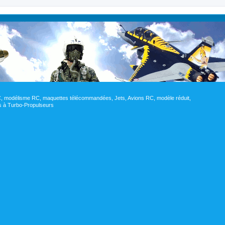
RC, modélisme RC, maquettes télécommandées, Jets, Avions RC, modèle réduit,
res à Turbo-Propulseurs