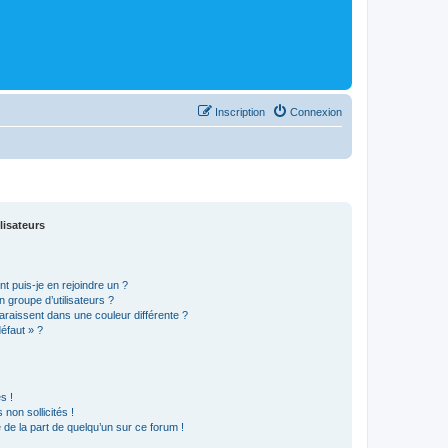
Inscription
Connexion
lisateurs
t puis-je en rejoindre un ?
 groupe d’utilisateurs ?
araissent dans une couleur différente ?
défaut » ?
s !
non sollicités !
e de la part de quelqu’un sur ce forum !