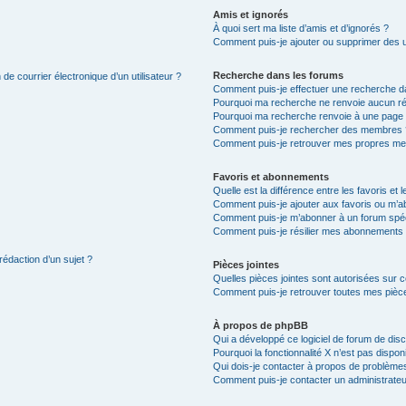
Amis et ignorés
À quoi sert ma liste d’amis et d’ignorés ?
Comment puis-je ajouter ou supprimer des uti
Recherche dans les forums
de courrier électronique d’un utilisateur ?
Comment puis-je effectuer une recherche d
Pourquoi ma recherche ne renvoie aucun ré
Pourquoi ma recherche renvoie à une page 
Comment puis-je rechercher des membres 
Comment puis-je retrouver mes propres me
Favoris et abonnements
Quelle est la différence entre les favoris e
Comment puis-je ajouter aux favoris ou m’ab
Comment puis-je m’abonner à un forum spéc
Comment puis-je résilier mes abonnements
rédaction d’un sujet ?
Pièces jointes
Quelles pièces jointes sont autorisées sur 
Comment puis-je retrouver toutes mes pièce
À propos de phpBB
Qui a développé ce logiciel de forum de dis
Pourquoi la fonctionnalité X n’est pas dispon
Qui dois-je contacter à propos de problèmes
Comment puis-je contacter un administrateu