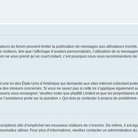
trateurs du forum peuvent limiter la publication de messages aux utilisateurs inscri
visiteurs, tels que l’affichage d’avatars personnalisés, l’utilisation de la messager
ription ne vous prend qu’un court instant, c’est pourquoi nous vous recommandons de l
t une loi des États-Unis d’Amérique qui demande aux sites internet collectant pot
 des mineurs concernés. Si vous ne savez pas si cette loi s’applique également au
 pourra vous renseigner. Veuillez noter que phpBB Limited et que les propriétaires
ue l’assistance porte sur la question « Qui dois-je contacter à propos de problèmes 
inscriptions afin d’empêcher les nouveaux visiteurs de s’inscrire. De même, il est é
s souhaitez utiliser. Pour plus d’informations, veuillez contacter un administrateur du