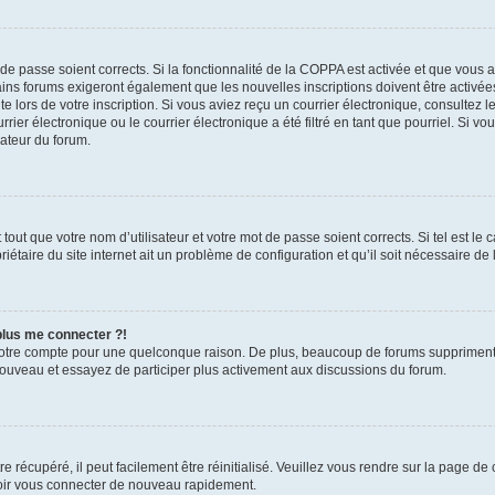
t de passe soient corrects. Si la fonctionnalité de la COPPA est activée et que vous 
ains forums exigeront également que les nouvelles inscriptions doivent être activée
te lors de votre inscription. Si vous aviez reçu un courrier électronique, consultez l
r électronique ou le courrier électronique a été filtré en tant que pourriel. Si vo
rateur du forum.
out que votre nom d’utilisateur et votre mot de passe soient corrects. Si tel est le
iétaire du site internet ait un problème de configuration et qu’il soit nécessaire de l
 plus me connecter ?!
votre compte pour une quelconque raison. De plus, beaucoup de forums suppriment pér
 nouveau et essayez de participer plus activement aux discussions du forum.
 récupéré, il peut facilement être réinitialisé. Veuillez vous rendre sur la page de
voir vous connecter de nouveau rapidement.