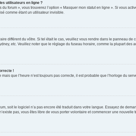
s utilisateurs en ligne ?
s du forum », vous trouverez l’option « Masquer mon statut en ligne ». Si vous activ
é comme étant un utilisateur invisible.
aire différent du vôtre. Si tel était le cas, veuillez vous rendre dans le panneau de co
ey, etc. Veuillez noter que le réglage du fuseau horaire, comme la plupart des autr
orrecte !
 mais que l’heure n’est toujours pas correcte, il est probable que l’horloge du serve
orum, soit le logiciel n’a pas encore été traduit dans votre langue. Essayez de deman
 n’existe pas, vous êtes libre de vous porter volontaire et commencer une nouvelle t