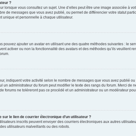
ateur ?
ur lorsque vous consultez un sujet. Une d’elles peut être une image associée à vo
mbre de messages que vous avez publié, ou permet de différencier votre statut parti
 unique et personnelle à chaque utilisateur.
ous pouvez ajouter un avatar en utilisant une des quatre méthodes suivantes : le serv
ent activer ou non la fonctionnalité des avatars et des méthodes qu’ils veuillent ren
forum.
ur, indiquent votre activité selon le nombre de messages que vous avez publié ou id
eul un administrateur du forum peut modifier le texte des rangs du forum. Merci de 
de forums ne toléreront pas ce procédé et un administrateur ou un modérateur pou
ur le lien de courrier électronique d’un utilisateur ?
s utilisateurs inscrits peuvent envoyer des courriers électroniques aux autres utili
es utilisateurs malveillants ou des robots.