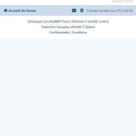
Accueil du forum
Fuseau horaire sur
UTC+02:00
Développé par
phpBB
® Forum Software © phpBB Limited
Traduction française officielle
©
Qiaeru
Confidentialité
|
Conditions