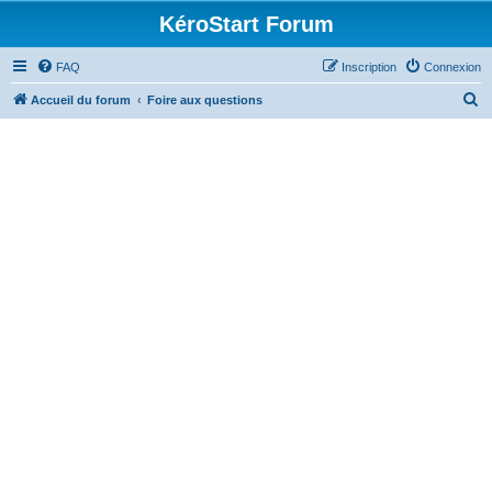
KéroStart Forum
FAQ
Inscription
Connexion
R
Accueil du forum
Foire aux questions
e
c
h
e
r
c
h
e
r