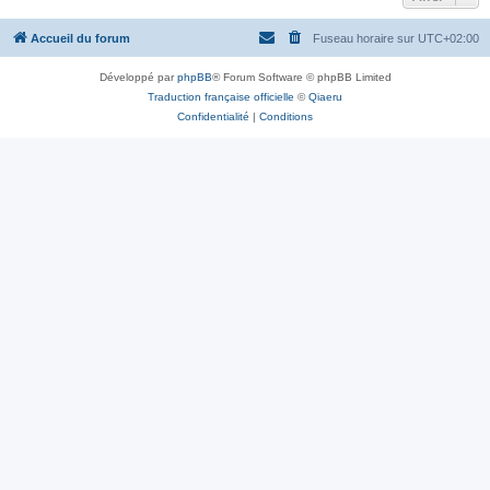
Accueil du forum
Fuseau horaire sur
UTC+02:00
Développé par
phpBB
® Forum Software © phpBB Limited
Traduction française officielle
©
Qiaeru
Confidentialité
|
Conditions