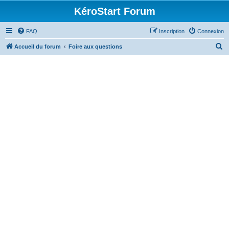
KéroStart Forum
FAQ
Inscription
Connexion
R
Accueil du forum
Foire aux questions
e
c
h
e
r
c
h
e
r