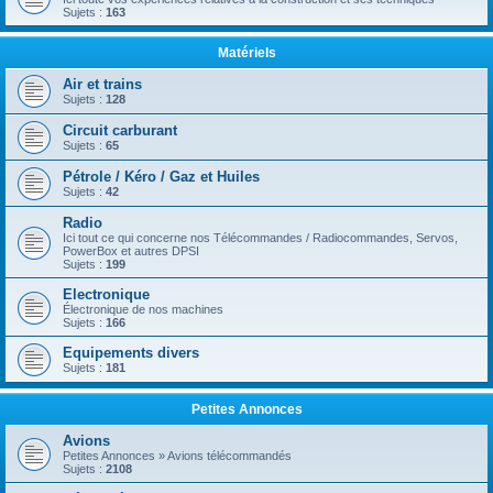
Sujets :
163
Matériels
Air et trains
Sujets :
128
Circuit carburant
Sujets :
65
Pétrole / Kéro / Gaz et Huiles
Sujets :
42
Radio
Ici tout ce qui concerne nos Télécommandes / Radiocommandes, Servos,
PowerBox et autres DPSI
Sujets :
199
Electronique
Électronique de nos machines
Sujets :
166
Equipements divers
Sujets :
181
Petites Annonces
Avions
Petites Annonces » Avions télécommandés
Sujets :
2108