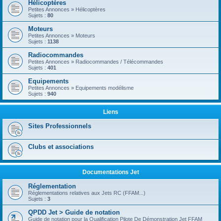
Hélicoptères
Petites Annonces » Hélicoptères
Sujets :
80
Moteurs
Petites Annonces » Moteurs
Sujets :
1138
Radiocommandes
Petites Annonces » Radiocommandes / Télécommandes
Sujets :
401
Equipements
Petites Annonces » Equipements modélisme
Sujets :
940
Liens
Sites Professionnels
Clubs et associations
Documentations Jet
Réglementation
Réglementations relatives aux Jets RC (FFAM...)
Sujets :
3
QPDD Jet > Guide de notation
Guide de notation pour la Qualification Pilote De Démonstration Jet FFAM