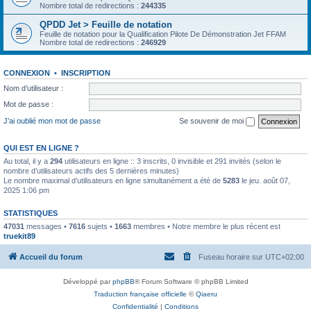
Nombre total de redirections :
244335
QPDD Jet > Feuille de notation
Feuille de notation pour la Qualification Pilote De Démonstration Jet FFAM
Nombre total de redirections :
246929
CONNEXION
•
INSCRIPTION
Nom d’utilisateur :
Mot de passe :
J’ai oublié mon mot de passe
Se souvenir de moi
QUI EST EN LIGNE ?
Au total, il y a
294
utilisateurs en ligne :: 3 inscrits, 0 invisible et 291 invités (selon le
nombre d’utilisateurs actifs des 5 dernières minutes)
Le nombre maximal d’utilisateurs en ligne simultanément a été de
5283
le jeu. août 07,
2025 1:06 pm
STATISTIQUES
47031
messages •
7616
sujets •
1663
membres • Notre membre le plus récent est
truekit89
Accueil du forum
Fuseau horaire sur
UTC+02:00
Développé par
phpBB
® Forum Software © phpBB Limited
Traduction française officielle
©
Qiaeru
Confidentialité
|
Conditions