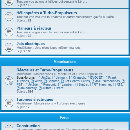
Tout sur vos avions à hélices qui sentent le kéro...
Sujets :
13
Hélicoptères à Turbo-Propulseurs
Tout sur vos voilures tournantes et autres ventilateurs gavés au kéro...
Sujets :
21
Planeurs à réacteur
Tout sur vos grandes plumes qui sentent le kéro...
Sujets :
12
Jets électriques
Modélisme » Jets électriques télécommandés
Sujets :
80
Motorisations
Réacteurs et Turbo-Propulseurs
Modélisme : Motorisations » Réacteurs et Turbo-Propulseurs
Sous-forums :
JetCat
,
Jetmunt
,
Kingtech
,
EVOJET
,
Frank
Turbines
,
Wren
,
Behotec
,
Jet Central / Artes
,
AMT Netherlands
,
PST
,
JetJoe
,
Funsonic
,
Lambert
,
SimJet
,
RT Hammer
,
ATJ
,
Jakadofsky
,
Autres / Divers
Sujets :
524
Turbines électriques
Modélisme : Motorisations » Turbines électriques
Sujets :
7
Forum
Construction
Ici toute vos expériences relatives à la construction et ses techniques